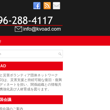
せ
OAD
と災害ボランティア団体ネットワーク
OAD)は、災害支援と持続可能な復旧・復興
ディネートを担い、関係組織との情報共
携強化及び人材育成を図ります。
国会議
国会議のご案内