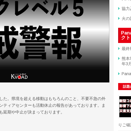
協力
火の
Pa
クト
最終
熊本
年3月
Pan
話題
した。県境を超える移動はもちろんのこと、不要不急の外
ンティアセンターも活動休止の報告があっております。ま
も延期や中止が決まっております。
りご確