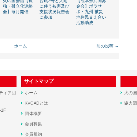
火の国会議【孤
台風2号と大雨
【熊本県共同募
独・孤立化連絡
に伴う被害及び
金会】ボラサ
会】毎月開催
支援状況報告会
ポ・九州 被災
に参加
地住民支え合い
活動助成
ホーム
前の投稿 →
サイトマップ
ティア団
ホーム
火の国
KVOADとは
協力団
1F
団体概要
会員募集
会員規約