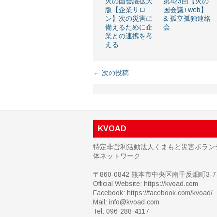
火の国会議拡大
第423回【火の
版【企業サロ
国会議+web】
ン】次の災害に
& 孤立孤独連絡
備えるために企
会
業との連携を考
える
← 次の投稿
KVOAD
特定非営利活動法人くまもと災害ボラン
体ネットワーク
〒860-0842 熊本市中央区南千反畑町3-7-
Official Website: https://kvoad.com
Facebook:
https://facebook.com/kvoad/
Mail: info@kvoad.com
Tel: 096-288-4117