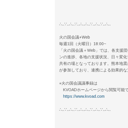
∴‥∵‥∴‥∵‥∴‥∴‥∵‥∴‥∵‥∴‥
火の国会議+Web
毎週1回（火曜日）18:00~
「火の国会議＋Web」では、各支援
ンの進捗、各地の支援状況、日々変化
共有の場となっております。熊本地震
が参加しており、連携による効果的な
⭐︎火の国会議議事録は
KVOADホームページから閲覧可能
https://www.kvoad.com
∴‥∵‥∴‥∵‥∴‥∴‥∵‥∴‥∵‥∴‥