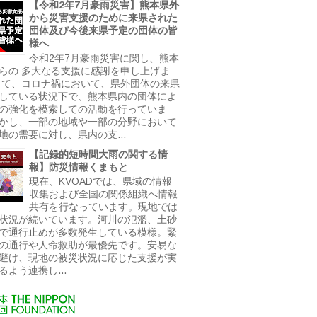
【令和2年7月豪雨災害】熊本県外
から災害支援のために来県された
団体及び今後来県予定の団体の皆
様へ
令和2年7月豪雨災害に関し、熊本
らの 多大なる支援に感謝を申し上げま
さて、コロナ禍において、県外団体の来県
している状況下で、熊本県内の団体によ
の強化を模索しての活動を行っていま
かし、一部の地域や一部の分野において
地の需要に対し、県内の支...
【記録的短時間大雨の関する情
報】防災情報くまもと
現在、KVOADでは、県域の情報
収集および全国の関係組織へ情報
共有を行なっています。現地では
状況が続いています。河川の氾濫、土砂
で通行止めが多数発生している模様。緊
の通行や人命救助が最優先です。安易な
避け、現地の被災状況に応じた支援が実
るよう連携し...