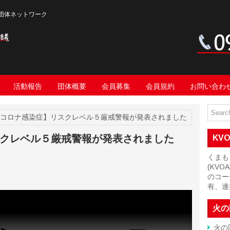
団体ネットワーク
活動報告
団体概要
会員募集
会員規約
お問い合わ
型コロナ感染症】リスクレベル５厳戒警報が発表されました
クレベル５厳戒警報が発表されました
KV
くまも
(KV
のコー
有、連
火の
火の