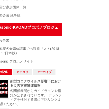
及び参加団体一覧
国会議 議事録
nasonic-KVOADプロボノプロジェ
報告書
地震各会議体議事での課題リスト(2018
17日15版)
asonic プロボノサイト
の記事
カテゴリ
アーカイブ
新型コロナウイルス影響下におけ
る災害支援関連情報
各関係機関からガイドラインや指
針が公表されています。 ボランテ
ィアを検討する際に下記リンクよ
認ください。