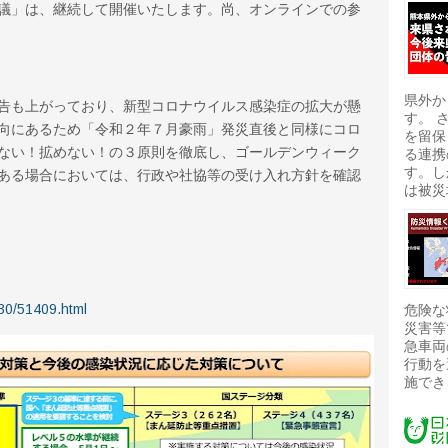
議」は、継続して開催いたします。尚、オンラインでの参
県外か
告も上がっており、新型コロナウイルス感染症の拡大が懸
す。 
向にあるため「令和２年７月豪雨」発災直後と同様にコロ
を留保
ない！拡めない！の３原則を徹底し、ゴールデンウィーク
る連携
す。し
ある場合においては、行政や社協等の受け入れ方針を確認
は被災
/30/51409.html
危険な
災害等
急車両
行動を
施でき