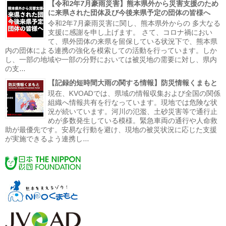
【令和2年7月豪雨災害】熊本県外から災害支援のため
に来県された団体及び今後来県予定の団体の皆様へ
令和2年7月豪雨災害に関し、熊本県外からの 多大なる
支援に感謝を申し上げます。 さて、コロナ禍におい
て、県外団体の来県を留保している状況下で、熊本県
内の団体による連携の強化を模索しての活動を行っています。しか
し、一部の地域や一部の分野においては被災地の需要に対し、県内
の支...
【記録的短時間大雨の関する情報】防災情報くまもと
現在、KVOADでは、県域の情報収集および全国の関係
組織へ情報共有を行なっています。現地では危険な状
況が続いています。河川の氾濫、土砂災害等で通行止
めが多数発生している模様。緊急車両の通行や人命救
助が最優先です。安易な行動を避け、現地の被災状況に応じた支援
が実施できるよう連携し...