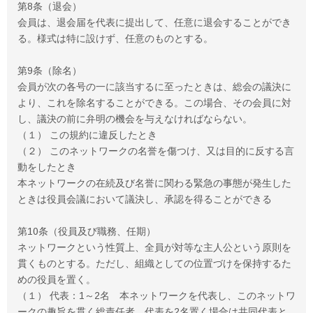
第8条（退会）
会員は、退会届を代表に提出して、任意に退会することができ
る。様式は特に設けず、任意のものとする。
第9条（除名）
会員が次の各号の一に該当するに至ったときは、総会の議決に
より、これを除名することができる。この場合、その会員に対
し、議決の前に弁明の機会を与えなければならない。
（１） この規約に違反したとき
（２） このネットワークの名誉を傷つけ、又は目的に反する言
動をしたとき
本ネットワークの在続及び名誉に関わる緊急の事態が発生した
ときは役員会議において議決し、承認を得ることができる
第10条（役員及び職務、任期）
ネットワークという性質上、全員が対等な主人公という原則を
貫くものとする。ただし、組織としての位置づけを保持するた
めの役員を置く。
（１） 代表：1～2名 本ネットワークを代表し、このネットワ
ークの趣旨を貫く総責任者。代表を2名置く場合は共同代表と