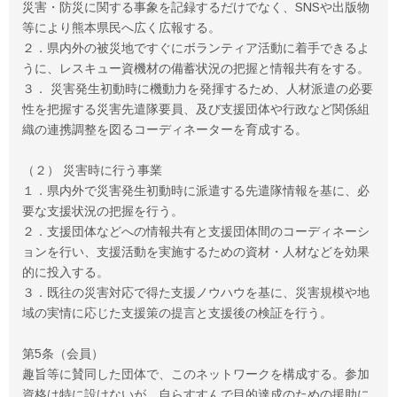
災害・防災に関する事象を記録するだけでなく、SNSや出版物
等により熊本県民へ広く広報する。
２．県内外の被災地ですぐにボランティア活動に着手できるよ
うに、レスキュー資機材の備蓄状況の把握と情報共有をする。
３． 災害発生初動時に機動力を発揮するため、人材派遣の必要
性を把握する災害先遣隊要員、及び支援団体や行政など関係組
織の連携調整を図るコーディネーターを育成する。
（２） 災害時に行う事業
１．県内外で災害発生初動時に派遣する先遣隊情報を基に、必
要な支援状況の把握を行う。
２．支援団体などへの情報共有と支援団体間のコーディネーシ
ョンを行い、支援活動を実施するための資材・人材などを効果
的に投入する。
３．既往の災害対応で得た支援ノウハウを基に、災害規模や地
域の実情に応じた支援策の提言と支援後の検証を行う。
第5条（会員）
趣旨等に賛同した団体で、このネットワークを構成する。参加
資格は特に設けないが、自らすすんで目的達成のための援助に