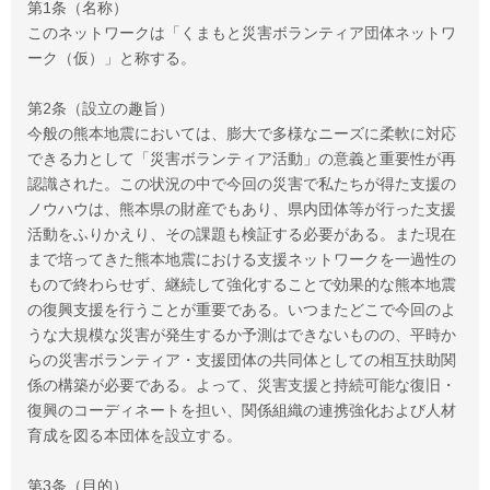
第1条（名称）
このネットワークは「くまもと災害ボランティア団体ネットワ
ーク（仮）」と称する。
第2条（設立の趣旨）
今般の熊本地震においては、膨大で多様なニーズに柔軟に対応
できる力として「災害ボランティア活動」の意義と重要性が再
認識された。この状況の中で今回の災害で私たちが得た支援の
ノウハウは、熊本県の財産でもあり、県内団体等が行った支援
活動をふりかえり、その課題も検証する必要がある。また現在
まで培ってきた熊本地震における支援ネットワークを一過性の
もので終わらせず、継続して強化することで効果的な熊本地震
の復興支援を行うことが重要である。いつまたどこで今回のよ
うな大規模な災害が発生するか予測はできないものの、平時か
らの災害ボランティア・支援団体の共同体としての相互扶助関
係の構築が必要である。よって、災害支援と持続可能な復旧・
復興のコーディネートを担い、関係組織の連携強化および人材
育成を図る本団体を設立する。
第3条（目的）