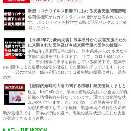
新型コロナウイルス影響下における災害支援関連情報
各関係機関からガイドラインや指針が公表されていま
す。 ボランティアを検討する際に下記リンクよりご確
認ください。
【令和2年7月豪雨災害】熊本県外から災害支援のため
に来県された団体及び今後来県予定の団体の皆様へ
令和2年7月豪雨災害に関し、熊本県外からの 多大なる
支援に感謝を申し上げます。 さて、コロナ禍におい
て、県外団体の来県を留保している状況下で、熊本県
内の団体による連携の強化を模索しての活動を行っています。しか
し、一部の地域や一部の分野においては被災地の需要に対し、県内
の支...
【記録的短時間大雨の関する情報】防災情報くまもと
現在、KVOADでは、県域の情報収集および全国の関係
組織へ情報共有を行なっています。現地では危険な状
況が続いています。河川の氾濫、土砂災害等で通行止
めが多数発生している模様。緊急車両の通行や人命救
助が最優先です。安易な行動を避け、現地の被災状況に応じた支援
が実施できるよう連携し...