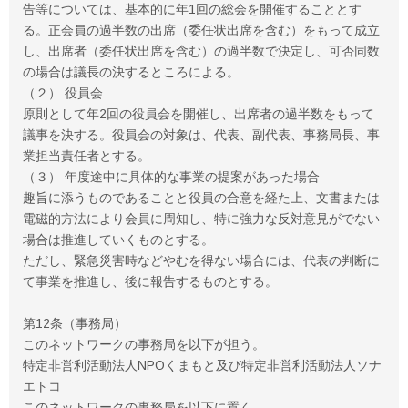
告等については、基本的に年1回の総会を開催することとす
る。正会員の過半数の出席（委任状出席を含む）をもって成立
し、出席者（委任状出席を含む）の過半数で決定し、可否同数
の場合は議長の決するところによる。
（２） 役員会
原則として年2回の役員会を開催し、出席者の過半数をもって
議事を決する。役員会の対象は、代表、副代表、事務局長、事
業担当責任者とする。
（３） 年度途中に具体的な事業の提案があった場合
趣旨に添うものであることと役員の合意を経た上、文書または
電磁的方法により会員に周知し、特に強力な反対意見がでない
場合は推進していくものとする。
ただし、緊急災害時などやむを得ない場合には、代表の判断に
て事業を推進し、後に報告するものとする。
第12条（事務局）
このネットワークの事務局を以下が担う。
特定非営利活動法人NPOくまもと及び特定非営利活動法人ソナ
エトコ
このネットワークの事務局を以下に置く。