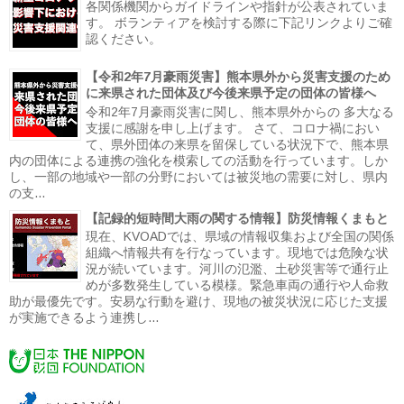
各関係機関からガイドラインや指針が公表されていま
す。 ボランティアを検討する際に下記リンクよりご確
認ください。
【令和2年7月豪雨災害】熊本県外から災害支援のため
に来県された団体及び今後来県予定の団体の皆様へ
令和2年7月豪雨災害に関し、熊本県外からの 多大なる
支援に感謝を申し上げます。 さて、コロナ禍におい
て、県外団体の来県を留保している状況下で、熊本県
内の団体による連携の強化を模索しての活動を行っています。しか
し、一部の地域や一部の分野においては被災地の需要に対し、県内
の支...
【記録的短時間大雨の関する情報】防災情報くまもと
現在、KVOADでは、県域の情報収集および全国の関係
組織へ情報共有を行なっています。現地では危険な状
況が続いています。河川の氾濫、土砂災害等で通行止
めが多数発生している模様。緊急車両の通行や人命救
助が最優先です。安易な行動を避け、現地の被災状況に応じた支援
が実施できるよう連携し...