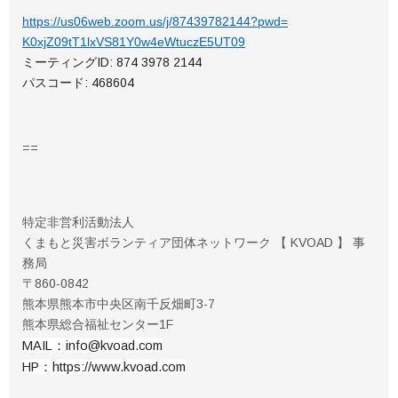
https://us06web.zoom.us/j/
87439782144?pwd=
K0xjZ09tT1lxVS81Y0w4eWtuczE5UT
09
ミーティングID: 874 3978 2144
パスコード: 468604
​​==
特定非営利活動法人
くまもと災害ボランティア団体ネットワーク 【 KVOAD 】 事
務局
〒860-0842
熊本県熊本市中央区南千反畑町3-7
熊本県総合福祉センター1F
MAIL：info@kvoad.com
HP：https://www.kvoad.com