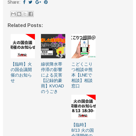
Share:
Related Posts:
【臨時】火
線状降水帯
こどくこり
の国会議開
停滞の影響
つ相談＠熊
催のお知ら
による災害
本【LNEで
せ
【記録的豪
相談】相談
雨】KVOAD
窓口
のうごき
【臨時】
8/13 火の国
会議開催の