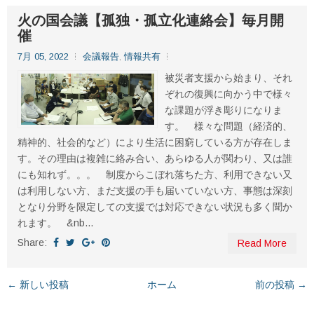
火の国会議【孤独・孤立化連絡会】毎月開
催
7月 05, 2022
会議報告
,
情報共有
被災者支援から始まり、それ
ぞれの復興に向かう中で様々
な課題が浮き彫りになりま
す。 様々な問題（経済的、
精神的、社会的など）により生活に困窮している方が存在しま
す。その理由は複雑に絡み合い、あらゆる人が関わり、又は誰
にも知れず。。。 制度からこぼれ落ちた方、利用できない又
は利用しない方、まだ支援の手も届いていない方、事態は深刻
となり分野を限定しての支援では対応できない状況も多く聞か
れます。 &nb...
Share:
Read More
← 新しい投稿
ホーム
前の投稿 →