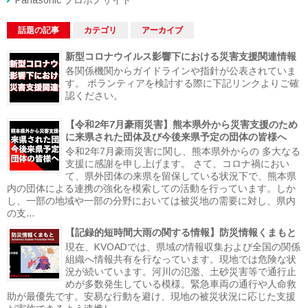
Panasonic プロボノサイト
話題の記事
カテゴリ
アーカイブ
新型コロナウイルス影響下における災害支援関連情報
各関係機関からガイドラインや指針が公表されていま
す。 ボランティアを検討する際に下記リンクよりご確
認ください。
【令和2年7月豪雨災害】熊本県外から災害支援のため
に来県された団体及び今後来県予定の団体の皆様へ
令和2年7月豪雨災害に関し、熊本県外からの 多大なる
支援に感謝を申し上げます。 さて、コロナ禍におい
て、県外団体の来県を留保している状況下で、熊本県
内の団体による連携の強化を模索しての活動を行っています。しか
し、一部の地域や一部の分野においては被災地の需要に対し、県内
の支...
【記録的短時間大雨の関する情報】防災情報くまもと
現在、KVOADでは、県域の情報収集および全国の関係
組織へ情報共有を行なっています。現地では危険な状
況が続いています。河川の氾濫、土砂災害等で通行止
めが多数発生している模様。緊急車両の通行や人命救
助が最優先です。安易な行動を避け、現地の被災状況に応じた支援