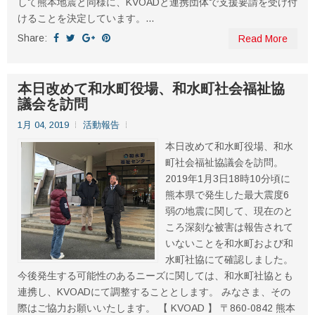
して熊本地震と同様に、KVOADと連携団体で支援要請を受け付
けることを決定しています。...
Share:
Read More
本日改めて和水町役場、和水町社会福祉協
議会を訪問
1月 04, 2019
活動報告
本日改めて和水町役場、和水
町社会福祉協議会を訪問。
2019年1月3日18時10分頃に
熊本県で発生した最大震度6
弱の地震に関して、現在のと
ころ深刻な被害は報告されて
いないことを和水町および和
水町社協にて確認しました。
今後発生する可能性のあるニーズに関しては、和水町社協とも
連携し、KVOADにて調整することとします。 みなさま、その
際はご協力お願いいたします。 【 KVOAD 】 〒860-0842 熊本