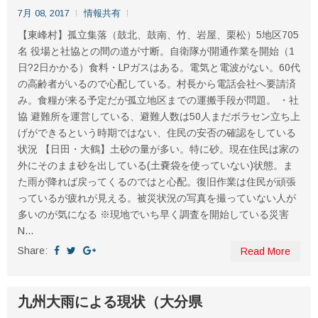
7月 08, 2017
情報共有
【東峰村】孤立集落（鼓北、鼓南、竹、岩屋、栗松）5地区705
名 役場と社協との間の道が寸断。自衛隊が開通作業を開始（1
日?2日かかる）食料・LPガスはある。電気と電波がない。60代
の高齢者がいるので心配している。村長から電話会社へ要請済
み。食糧が来る予定だが孤立地区までの運搬手段が問題。 ・社
協 避難所を運営している、避難人数は50人まだボラセン立ち上
げができるという時期ではない、住民の安否の確認をしている
状況 【日田・大鶴】土砂の量が多い。特に砂。現在住民は家の
外にそのまま砂を出している(土嚢袋を使っていない)状態。ま
た雨が降れば戻ってくるのではと心配。復旧作業は住民が頑張
っているが疲れが見える。被災状況の写真を撮っていない人が
多いのが気になる ※現地でいち早く調査を開始している災害
N...
Share:
Read More
九州大雨による現状（大分県