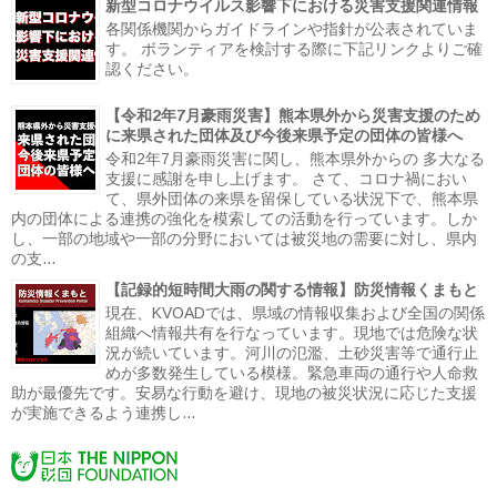
新型コロナウイルス影響下における災害支援関連情報
各関係機関からガイドラインや指針が公表されていま
す。 ボランティアを検討する際に下記リンクよりご確
認ください。
【令和2年7月豪雨災害】熊本県外から災害支援のため
に来県された団体及び今後来県予定の団体の皆様へ
令和2年7月豪雨災害に関し、熊本県外からの 多大なる
支援に感謝を申し上げます。 さて、コロナ禍におい
て、県外団体の来県を留保している状況下で、熊本県
内の団体による連携の強化を模索しての活動を行っています。しか
し、一部の地域や一部の分野においては被災地の需要に対し、県内
の支...
【記録的短時間大雨の関する情報】防災情報くまもと
現在、KVOADでは、県域の情報収集および全国の関係
組織へ情報共有を行なっています。現地では危険な状
況が続いています。河川の氾濫、土砂災害等で通行止
めが多数発生している模様。緊急車両の通行や人命救
助が最優先です。安易な行動を避け、現地の被災状況に応じた支援
が実施できるよう連携し...