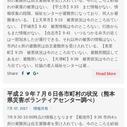
所の避難所は自主避難者を受け入れている。今のところ土砂崩
れや家屋の被害はない。【宇土市】9:33 まだ情報がない。情
報収集の段階。福祉センターが避難所になっており、何人か避
難者がいる。【上天草市】9:10 被害状況は今のところ出てい
ない。【宇城市】9:42 被害情報は今のところない。行政から
もまだ情報がない。【合志市】9:41 いつもつかる弁天の近く
は一部冠水したが通行できる。それ以外の被害の情報はない。
市内2ヵ所の避難所は自主避難所を受け入れている。【美里
町】9:25 被害状況は今のところ出ていない。避難所開設して
あるが、避難所いない。【大津町】9:38 被害状況は今のとこ
ろ出ていない。社協の老人福祉センターは避...
Share:
Read More
平成２９年７月６日各市町村の状況（熊本
県災害ボランティアセンター調べ）
7月 07, 2017
情報共有
7/6 9:30-10:00時点の情報となります 【菊池市】9:36 市内4ヵ
所の避難所は自主避難者を受け入れている。今のところ土砂崩