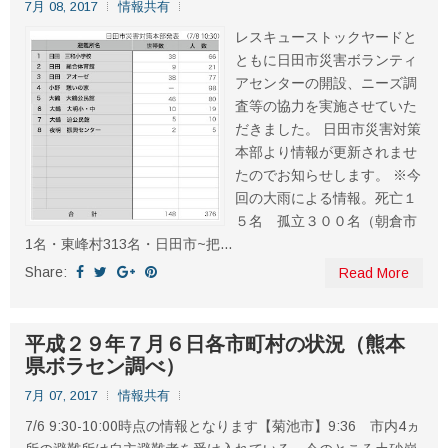
7月 08, 2017
情報共有
レスキューストックヤードと
ともに日田市災害ボランティ
アセンターの開設、ニーズ調
査等の協力を実施させていた
だきました。 日田市災害対策
本部より情報が更新されませ
たのでお知らせします。 ※今
回の大雨による情報。死亡１
５名 孤立３００名（朝倉市
1名・東峰村313名・日田市~把...
Share:
Read More
平成２９年７月６日各市町村の状況（熊本
県ボラセン調べ）
7月 07, 2017
情報共有
7/6 9:30-10:00時点の情報となります【菊池市】9:36 市内4ヵ