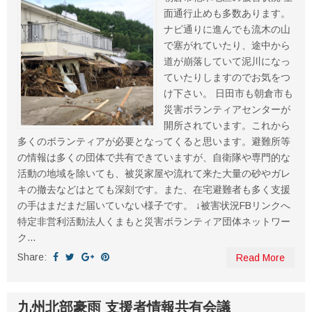
面通行止めも多数あります。
ナビ通りに進んでも流木の山
で塞がれていたり、途中から
道が崩落していて泥川になっ
ていたりしますのでお気をつ
け下さい。 日田市も朝倉市も
災害ボランティアセンターが
開所されています。これから
多くのボランティアが必要となってくると思います。避難所等
の情報は多くの団体で共有できていますが、自衛隊や専門的な
活動の地域を除いても、被災家屋や流れて来た大量の砂やガレ
キの撤去などはとても深刻です。また、在宅避難者も多く支援
の手はまだまだ届いていない様子です。 ↓被害状況FBリンクへ
特定非営利活動法人くまもと災害ボランティア団体ネットワー
ク...
Share:
Read More
九州北部豪雨 支援者情報共有会議