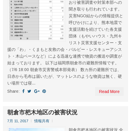
おり被害調査や対策本部への
聞き取りも行われています。
災害NGO結からの情報提供と
呼びかけにより、熊本地震で
支援活動を続けていた各支援
団体（もやいハウス・九州キ
リスト災害支援センター・支
援の「わ」・くまもと友救の会・バルビー・レスキューアシス
ト・木山ベースなど）による迅速な連携で物資の搬送や調査が
始まっております。 以下は福岡県朝倉市の避難所情報です。
（7/6 18:00 朝倉市災害警戒本部発表） 数カ所の避難所では、
日赤から毛布は届いたが、マットレスのような物資は無く、硬
い場所では寝...
Share:
Read More
朝倉市杷木地区の被害状況
7月 11, 2017
情報共有
朝倉市杷木地区の被害状況 全