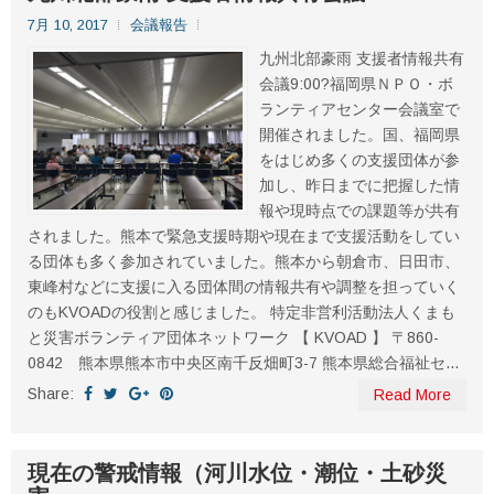
7月 10, 2017
会議報告
九州北部豪雨 支援者情報共有
会議9:00?福岡県ＮＰＯ・ボ
ランティアセンター会議室で
開催されました。国、福岡県
をはじめ多くの支援団体が参
加し、昨日までに把握した情
報や現時点での課題等が共有
されました。熊本で緊急支援時期や現在まで支援活動をしてい
る団体も多く参加されていました。熊本から朝倉市、日田市、
東峰村などに支援に入る団体間の情報共有や調整を担っていく
のもKVOADの役割と感じました。 特定非営利活動法人くまも
と災害ボランティア団体ネットワーク 【 KVOAD 】 〒860-
0842 熊本県熊本市中央区南千反畑町3-7 熊本県総合福祉セ...
Share:
Read More
現在の警戒情報（河川水位・潮位・土砂災