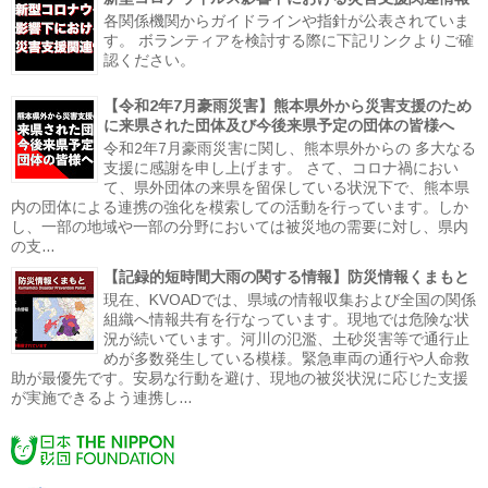
各関係機関からガイドラインや指針が公表されていま
す。 ボランティアを検討する際に下記リンクよりご確
認ください。
【令和2年7月豪雨災害】熊本県外から災害支援のため
に来県された団体及び今後来県予定の団体の皆様へ
令和2年7月豪雨災害に関し、熊本県外からの 多大なる
支援に感謝を申し上げます。 さて、コロナ禍におい
て、県外団体の来県を留保している状況下で、熊本県
内の団体による連携の強化を模索しての活動を行っています。しか
し、一部の地域や一部の分野においては被災地の需要に対し、県内
の支...
【記録的短時間大雨の関する情報】防災情報くまもと
現在、KVOADでは、県域の情報収集および全国の関係
組織へ情報共有を行なっています。現地では危険な状
況が続いています。河川の氾濫、土砂災害等で通行止
めが多数発生している模様。緊急車両の通行や人命救
助が最優先です。安易な行動を避け、現地の被災状況に応じた支援
が実施できるよう連携し...