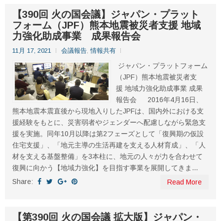
【390回 火の国会議】ジャパン・プラット
フォーム（JPF）熊本地震被災者支援 地域
力強化助成事業 成果報告会
11月 17, 2021
会議報告
,
情報共有
ジャパン・プラットフォーム
（JPF）熊本地震被災者支
援 地域力強化助成事業 成果
報告会 2016年4月16日、
熊本地震本震直後から現地入りしたJPFは、国内外における支
援経験をもとに、災害弱者やジェンダーへ配慮しながら緊急支
援を実施。同年10月以降は第2フェーズとして「復興期の仮設
住宅支援」、「地元主導の生活再建を支える人材育成」、「人
材を支える基盤整備」を3本柱に、地元の人々が力を合わせて
復興に向かう【地域力強化】を目指す事業を展開してきま...
Share:
Read More
【第390回 火の国会議 拡大版】ジャパン・