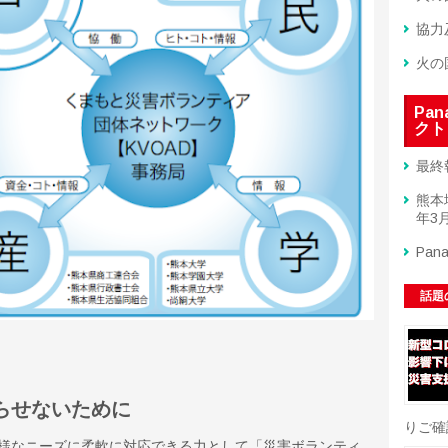
協力
火の
Pa
クト
最終
熊本
年3月
Pan
話題
らせないために
りご確
様なニーズに柔軟に対応できる力として「災害ボランティ