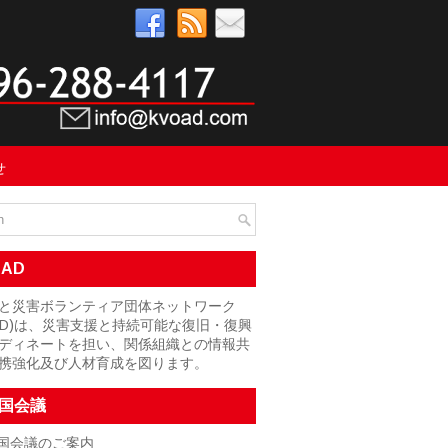
せ
OAD
と災害ボランティア団体ネットワーク
OAD)は、災害支援と持続可能な復旧・復興
ディネートを担い、関係組織との情報共
携強化及び人材育成を図ります。
国会議
国会議のご案内