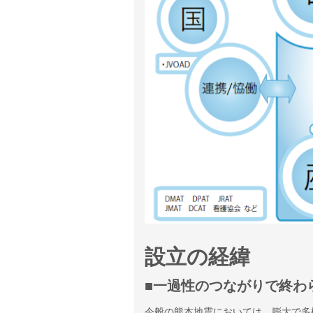
設立の経緯
■一過性のつながりで終わ
今般の熊本地震においては、膨大で多