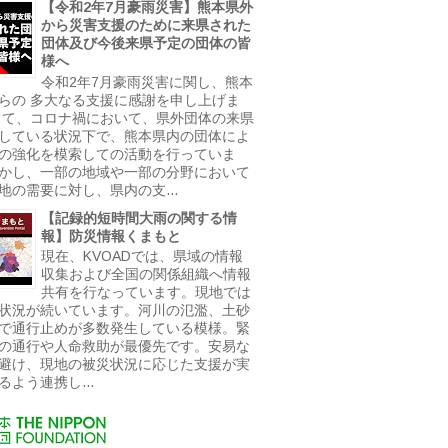
【令和2年7月豪雨災害】熊本県外
から災害支援のために来県された
団体及び今後来県予定の団体の皆
様へ
令和2年7月豪雨災害に関し、熊本
らの 多大なる支援に感謝を申し上げま
さて、コロナ禍において、県外団体の来県
している状況下で、熊本県内の団体によ
の強化を模索しての活動を行っていま
かし、一部の地域や一部の分野において
地の需要に対し、県内の支...
【記録的短時間大雨の関する情
報】防災情報くまもと
現在、KVOADでは、県域の情報
収集および全国の関係組織へ情報
共有を行なっています。現地では
状況が続いています。河川の氾濫、土砂
で通行止めが多数発生している模様。緊
の通行や人命救助が最優先です。安易な
避け、現地の被災状況に応じた支援が実
るよう連携し...