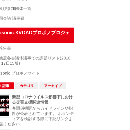
及び参加団体一覧
国会議 議事録
nasonic-KVOADプロボノプロジェ
報告書
地震各会議体議事での課題リスト(2018
17日15版)
asonic プロボノサイト
の記事
カテゴリ
アーカイブ
新型コロナウイルス影響下におけ
る災害支援関連情報
各関係機関からガイドラインや指
針が公表されています。 ボランテ
ィアを検討する際に下記リンクよ
認ください。