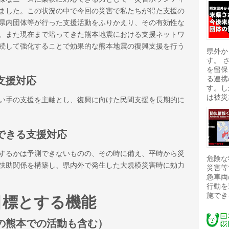
ました。この状況の中で今回の災害で私たちが得た支援の
県内団体等が行った支援活動をふりかえり、その有効性な
。また現在まで培ってきた熊本地震における支援ネットワ
続して強化することで効果的な熊本地震の復興支援を行う
県外か
す。 
を留保
る連携
支援対応
す。し
は被災
い手の支援を主軸とし、復興に向けた民間支援を長期的に
できる支援対応
するかは予測できないものの、その時に備え、平時から災
危険な
扶助関係を構築し、県内外で発生した大規模災害時に効力
災害等
急車両
行動を
施でき
目標とする機能
の熊本での活動も含む）