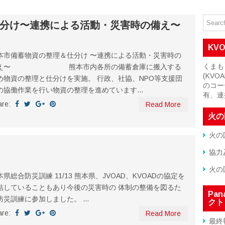
分け〜連携による活動・災害時の備え〜
KV
本市備蓄物資の整理＆仕分け 〜連携による活動・災害時の
くまも
え〜 熊本市内各所の備蓄倉庫に搬入する
(KV
め物資の整理と仕分けを実施。 行政、社協、NPO等支援団
のコー
の協働作業を行い物資の整理を進めています...
有、連
are:
Read More
火の
火の
協力
火の
本県総合防災訓練 11/13 熊本県、JVOAD、KVOADの協定を
結していることもあり今後の災害時の 体制の整備を図るた
Pa
防災訓練に参加しました。 ...
クト
are:
Read More
最終