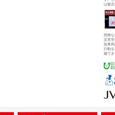
は被災
危険な
災害等
急車両
行動を
施でき