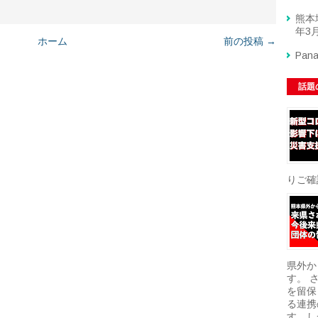
熊本
年3月
ホーム
前の投稿 →
Pan
話題
りご確
県外か
す。 
を留保
る連携
す。し