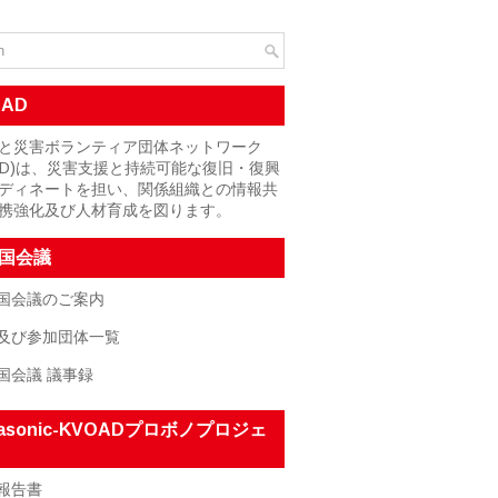
OAD
と災害ボランティア団体ネットワーク
OAD)は、災害支援と持続可能な復旧・復興
ディネートを担い、関係組織との情報共
携強化及び人材育成を図ります。
国会議
国会議のご案内
及び参加団体一覧
国会議 議事録
nasonic-KVOADプロボノプロジェ
報告書