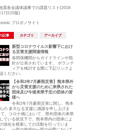
地震各会議体議事での課題リスト(2018
17日15版)
asonic プロボノサイト
の記事
カテゴリ
アーカイブ
新型コロナウイルス影響下におけ
る災害支援関連情報
各関係機関からガイドラインや指
針が公表されています。 ボランテ
ィアを検討する際に下記リンクよ
認ください。
【令和2年7月豪雨災害】熊本県外
から災害支援のために来県された
団体及び今後来県予定の団体の皆
様へ
令和2年7月豪雨災害に関し、熊本
らの 多大なる支援に感謝を申し上げま
さて、コロナ禍において、県外団体の来県
している状況下で、熊本県内の団体によ
の強化を模索しての活動を行っていま
かし、一部の地域や一部の分野において