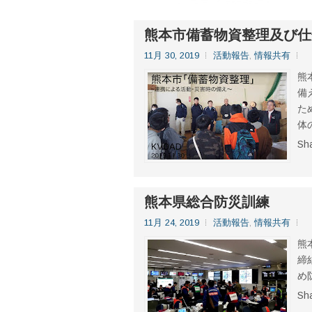
熊本市備蓄物資整理及び仕
11月 30, 2019
活動報告
,
情報共有
熊
備
た
体
Sh
熊本県総合防災訓練
11月 24, 2019
活動報告
,
情報共有
熊
締
め
Sh