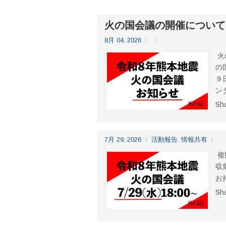
火の国会議の開催について
8月 04, 2026
火
の
９
ン
Sh
7月 29, 2026
活動報告
,
情報共有
複
収
お
Sh