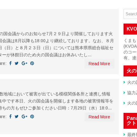
KV
の国会議からのお知らせ7月２９日より開催しております火
くまも
国会議は8月以降も18:00より継続しております。なお、８月
(KV
日（日）と８月２３日（日）については熊本県県総合福祉セ
のコー
ターが休館日のため火の国会議はお休みいたし...
有、連
are:
Read More
火の
火の
協力
数地域において被害が出ている模様関係各所と連携し情報
集中です本日、火の国会議を開催します各地の被害情報等を
火の
持ちの方もぜひご参加ください日時：7月29日（水）18:0...
are:
Read More
Pa
クト
最終