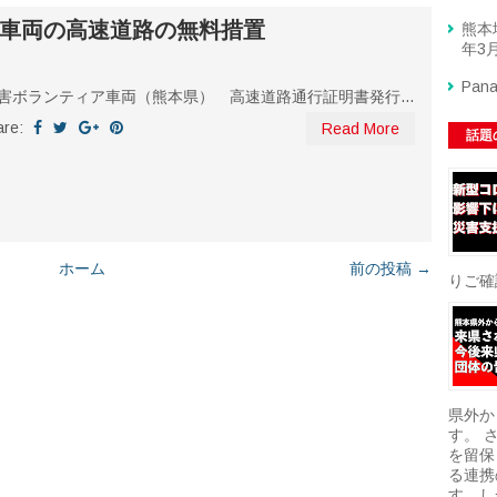
車両の高速道路の無料措置
熊本
年3月
Pan
害ボランティア車両（熊本県） 高速道路通行証明書発行...
are:
Read More
話題
ホーム
前の投稿 →
りご確
県外か
す。 
を留保
る連携
す。し