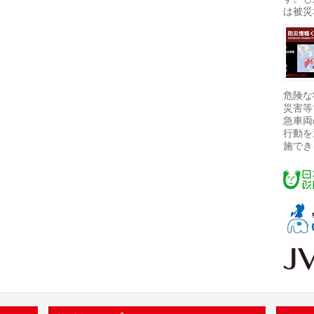
は被災
危険な
災害等
急車両
行動を
施でき