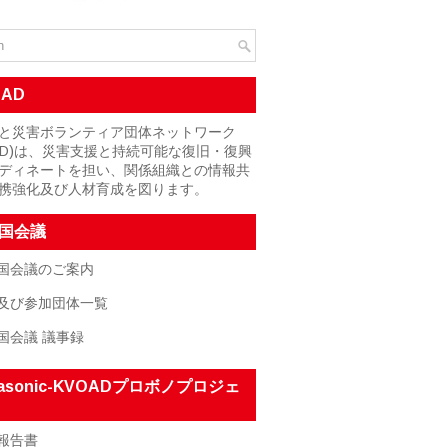
OAD
と災害ボランティア団体ネットワーク
OAD)は、災害支援と持続可能な復旧・復興
ディネートを担い、関係組織との情報共
携強化及び人材育成を図ります。
国会議
国会議のご案内
及び参加団体一覧
国会議 議事録
nasonic-KVOADプロボノプロジェ
報告書