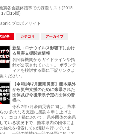
地震各会議体議事での課題リスト(2018
17日15版)
asonic プロボノサイト
の記事
カテゴリ
アーカイブ
新型コロナウイルス影響下におけ
る災害支援関連情報
各関係機関からガイドラインや指
針が公表されています。 ボランテ
ィアを検討する際に下記リンクよ
認ください。
【令和2年7月豪雨災害】熊本県外
から災害支援のために来県された
団体及び今後来県予定の団体の皆
様へ
令和2年7月豪雨災害に関し、熊本
らの 多大なる支援に感謝を申し上げま
さて、コロナ禍において、県外団体の来県
している状況下で、熊本県内の団体によ
の強化を模索しての活動を行っていま
かし、一部の地域や一部の分野において