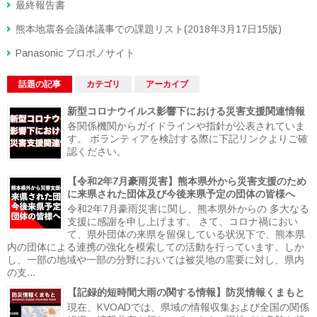
最終報告書
熊本地震各会議体議事での課題リスト(2018年3月17日15版)
Panasonic プロボノサイト
話題の記事
カテゴリ
アーカイブ
新型コロナウイルス影響下における災害支援関連情報
各関係機関からガイドラインや指針が公表されていま
す。 ボランティアを検討する際に下記リンクよりご確
認ください。
【令和2年7月豪雨災害】熊本県外から災害支援のため
に来県された団体及び今後来県予定の団体の皆様へ
令和2年7月豪雨災害に関し、熊本県外からの 多大なる
支援に感謝を申し上げます。 さて、コロナ禍におい
て、県外団体の来県を留保している状況下で、熊本県
内の団体による連携の強化を模索しての活動を行っています。しか
し、一部の地域や一部の分野においては被災地の需要に対し、県内
の支...
【記録的短時間大雨の関する情報】防災情報くまもと
現在、KVOADでは、県域の情報収集および全国の関係