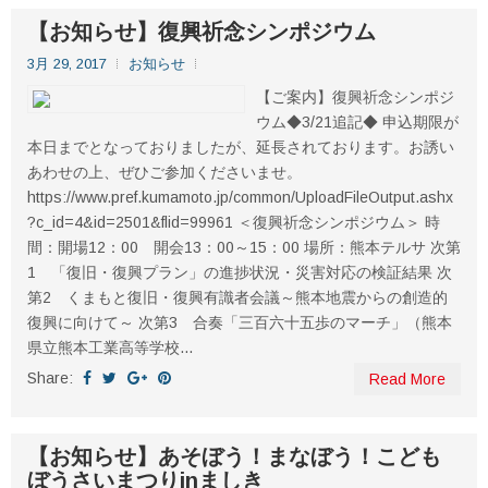
【お知らせ】復興祈念シンポジウム
3月 29, 2017
お知らせ
【ご案内】復興祈念シンポジ
ウム◆3/21追記◆ 申込期限が
本日までとなっておりましたが、延長されております。お誘い
あわせの上、ぜひご参加くださいませ。
https://www.pref.kumamoto.jp/common/UploadFileOutput.ashx
?c_id=4&id=2501&flid=99961 ＜復興祈念シンポジウム＞ 時
間：開場12：00 開会13：00～15：00 場所：熊本テルサ 次第
1 「復旧・復興プラン」の進捗状況・災害対応の検証結果 次
第2 くまもと復旧・復興有識者会議～熊本地震からの創造的
復興に向けて～ 次第3 合奏「三百六十五歩のマーチ」（熊本
県立熊本工業高等学校...
Share:
Read More
【お知らせ】あそぼう！まなぼう！こども
ぼうさいまつりinましき