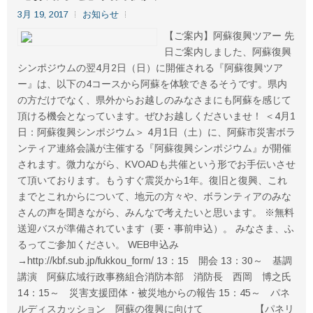
3月 19, 2017
お知らせ
【ご案内】阿蘇復興ツアー 先
日ご案内しました、阿蘇復興
シンポジウムの翌4月2日（日）に開催される『阿蘇復興ツア
ー』は、以下の4コースから阿蘇を体験できるそうです。県内
の方だけでなく、県外からお越しのみなさまにも阿蘇を感じて
頂ける機会となっています。ぜひお越しくださいませ！ ＜4月1
日：阿蘇復興シンポジウム＞ 4月1日（土）に、阿蘇市災害ボラ
ンティア連絡会議が主催する『阿蘇復興シンポジウム』が開催
されます。微力ながら、KVOADも共催という形でお手伝いさせ
て頂いております。もうすぐ震災から1年。復旧と復興、これ
までとこれからについて、地元の方々や、ボランティアのみな
さんの声を聞きながら、みんなで考えたいと思います。 ※無料
送迎バスが準備されています（要・事前申込）。 みなさま、ふ
るってご参加ください。 WEB申込み
→http://kbf.sub.jp/fukkou_form/ 13：15 開会 13：30～ 基調
講演 阿蘇広域行政事務組合消防本部 消防長 西岡 博之氏
14：15～ 災害支援団体・被災地からの報告 15：45～ パネ
ルディスカッション 阿蘇の復興に向けて 【パネリ