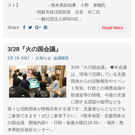
スト】 ・熊本県副知事 小野 泰輔氏
・阿蘇市経済部部長 吉良 玲二氏
・一般社団法人BRIDGE...
Share:
Read More
3/28『火の国会議』
3月 19, 2017
お知らせ
,
会議報告
3/28『火の国会議』 ◆本会議
は、現地で活躍している支援
団体からの活動報告やイベン
ト告知、行政との連携会議や
助成金等の情報、今後の支援
に関する課題や疑問などを
様々な活動団体が情報共有する場です。支援者ならどなたでも
ご参加できます！ぜひご参加下さい。 <熊本地震・支援団体火
の国会議 開催内容> ・日時：毎週火曜日18:00～・場所：熊
本県総合福祉センター...