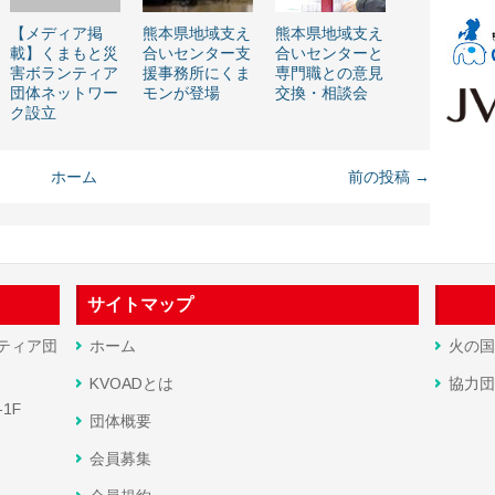
【メディア掲
熊本県地域支え
熊本県地域支え
載】くまもと災
合いセンター支
合いセンターと
害ボランティア
援事務所にくま
専門職との意見
団体ネットワー
モンが登場
交換・相談会
ク設立
ホーム
前の投稿 →
サイトマップ
ティア団
ホーム
火の国
KVOADとは
協力団
1F
団体概要
会員募集