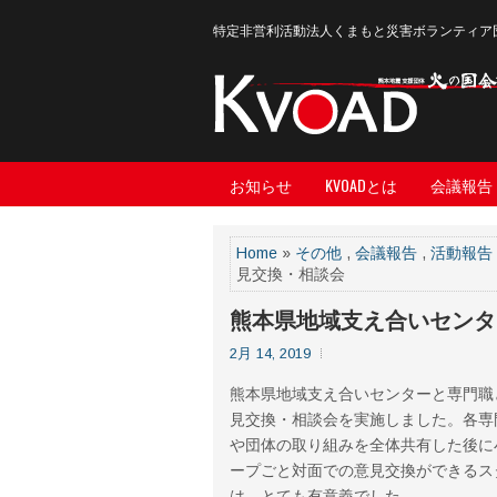
特定非営利活動法人くまもと災害ボランティア
お知らせ
KVOADとは
会議報告
Home
»
その他
,
会議報告
,
活動報告
見交換・相談会
熊本県地域支え合いセンタ
2月 14, 2019
熊本県地域支え合いセンターと専門職
見交換・相談会を実施しました。各専
や団体の取り組みを全体共有した後に
ープごと対面での意見交換ができるス
は、とても有意義でした。