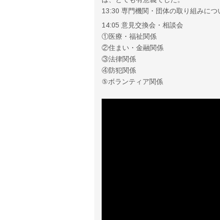
13:30 専門機関・団体の取り組みにつ
14:05 意見交換会・相談会
①医療・福祉関係
②住まい・金融関係
③法律関係
④防犯関係
⑤ボランティア関係