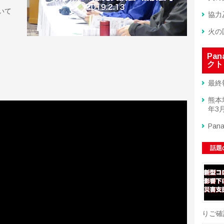
いて
協力
火の
Pa
クト
最終
熊本
年3月
Pan
話題
りご確