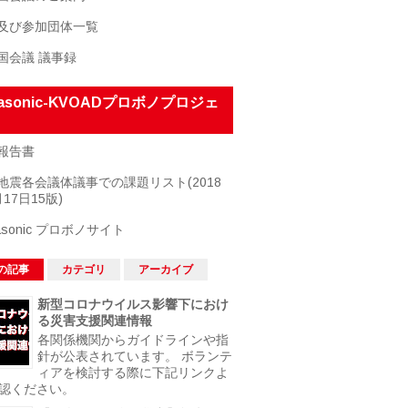
及び参加団体一覧
国会議 議事録
nasonic-KVOADプロボノプロジェ
報告書
地震各会議体議事での課題リスト(2018
17日15版)
asonic プロボノサイト
の記事
カテゴリ
アーカイブ
新型コロナウイルス影響下におけ
る災害支援関連情報
各関係機関からガイドラインや指
針が公表されています。 ボランテ
ィアを検討する際に下記リンクよ
認ください。