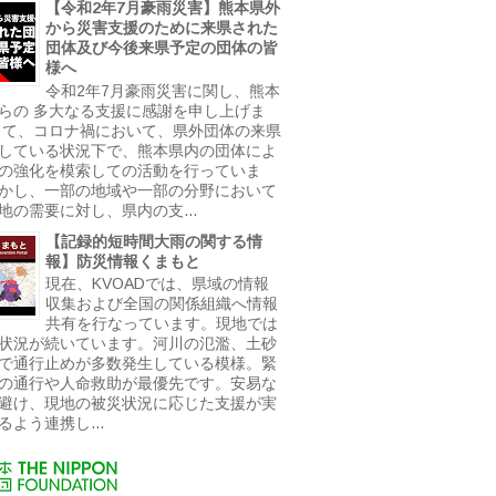
【令和2年7月豪雨災害】熊本県外
から災害支援のために来県された
団体及び今後来県予定の団体の皆
様へ
令和2年7月豪雨災害に関し、熊本
らの 多大なる支援に感謝を申し上げま
さて、コロナ禍において、県外団体の来県
している状況下で、熊本県内の団体によ
の強化を模索しての活動を行っていま
かし、一部の地域や一部の分野において
地の需要に対し、県内の支...
【記録的短時間大雨の関する情
報】防災情報くまもと
現在、KVOADでは、県域の情報
収集および全国の関係組織へ情報
共有を行なっています。現地では
状況が続いています。河川の氾濫、土砂
で通行止めが多数発生している模様。緊
の通行や人命救助が最優先です。安易な
避け、現地の被災状況に応じた支援が実
るよう連携し...