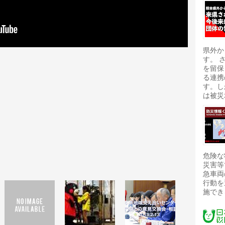
県外か
す。 
を留保
る連携
す。し
は被災
危険な
災害等
急車両
行動を
施でき