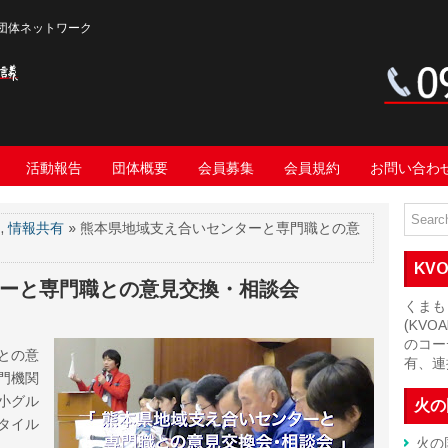
団体ネットワーク
活動報告
団体概要
会員募集
会員規約
お問い合わ
,
情報共有
» 熊本県地域支え合いセンターと専門職との意
KV
ーと専門職との意見交換・相談会
くまも
(KV
のコー
との意
有、連
門機関
小グル
火の
タイル
火の