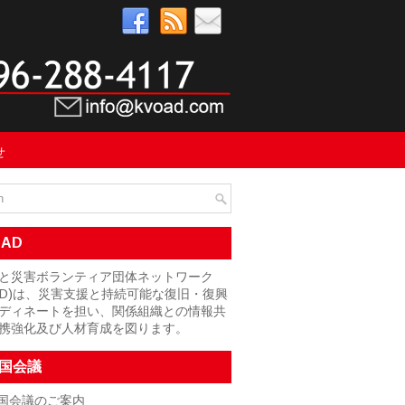
せ
OAD
と災害ボランティア団体ネットワーク
OAD)は、災害支援と持続可能な復旧・復興
ディネートを担い、関係組織との情報共
携強化及び人材育成を図ります。
国会議
国会議のご案内