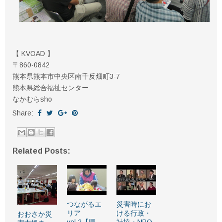
【 KVOAD 】
〒860-0842
熊本県熊本市中央区南千反畑町3-7
熊本県総合福祉センター
なかむらsho
Share:
Related Posts:
つながるエ
災害時にお
リア
ける行政・
おおさか災
vol.2【県
社協・NPO