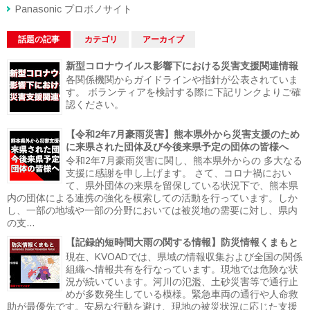
Panasonic プロボノサイト
話題の記事
カテゴリ
アーカイブ
新型コロナウイルス影響下における災害支援関連情報
各関係機関からガイドラインや指針が公表されていま
す。 ボランティアを検討する際に下記リンクよりご確
認ください。
【令和2年7月豪雨災害】熊本県外から災害支援のため
に来県された団体及び今後来県予定の団体の皆様へ
令和2年7月豪雨災害に関し、熊本県外からの 多大なる
支援に感謝を申し上げます。 さて、コロナ禍におい
て、県外団体の来県を留保している状況下で、熊本県
内の団体による連携の強化を模索しての活動を行っています。しか
し、一部の地域や一部の分野においては被災地の需要に対し、県内
の支...
【記録的短時間大雨の関する情報】防災情報くまもと
現在、KVOADでは、県域の情報収集および全国の関係
組織へ情報共有を行なっています。現地では危険な状
況が続いています。河川の氾濫、土砂災害等で通行止
めが多数発生している模様。緊急車両の通行や人命救
助が最優先です。安易な行動を避け、現地の被災状況に応じた支援