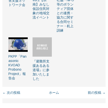
害支援ネッ
南】みなし
等のボラン
トワーク会
仮設住民対
ティア団体
象の地域交
との連携・
流イベント
協力に関す
る合同セミ
ナー・机上
訓練
PKPP「Pan
asonic
『避難所支
KVOAD
援あるある
Probono
道場』に参
Project」報
加いたしま
告会
した
← 次の投稿
ホーム
前の投稿 →