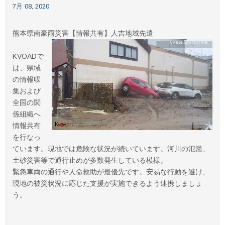
7月 08, 2020
熊本県南豪雨災害【情報共有】人吉地域先遣
KVOADで
は、県域
の情報収
集および
全国の関
係組織へ
情報共有
を行なっ
ています。現地では危険な状況が続いています。河川の氾濫、
土砂災害等で通行止めが多数発生している模様。
緊急車両の通行や人命救助が最優先です。安易な行動を避け、
現地の被災状況に応じた支援が実施できるよう連携しましょ
う。