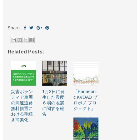
Share:
Related Posts:
災害ボラン
1月3日に発
「Panasoni
ティア車両
生した震度
c KVOAD プ
の高速道路
６弱の地震
ロボノ プロ
無料措置に
に関する報
ジェクト」
おける手続
告
き簡素化