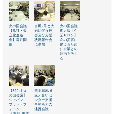
火の国会議
台風2号と大
火の国会議
【孤独・孤
雨に伴う被
拡大版【企
立化連絡
害及び支援
業サロン】
会】毎月開
状況報告会
次の災害に
催
に参加
備えるため
に企業との
連携を考え
る
【390回 火
熊本県地域
の国会議】
支え合いセ
ジャパン・
ンター支援
プラットフ
事務所との
ォーム
連携会議
（JPF）熊本