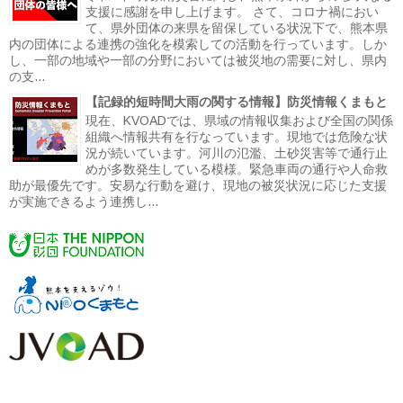
支援に感謝を申し上げます。 さて、コロナ禍におい
て、県外団体の来県を留保している状況下で、熊本県
内の団体による連携の強化を模索しての活動を行っています。しか
し、一部の地域や一部の分野においては被災地の需要に対し、県内
の支...
【記録的短時間大雨の関する情報】防災情報くまもと
現在、KVOADでは、県域の情報収集および全国の関係
組織へ情報共有を行なっています。現地では危険な状
況が続いています。河川の氾濫、土砂災害等で通行止
めが多数発生している模様。緊急車両の通行や人命救
助が最優先です。安易な行動を避け、現地の被災状況に応じた支援
が実施できるよう連携し...