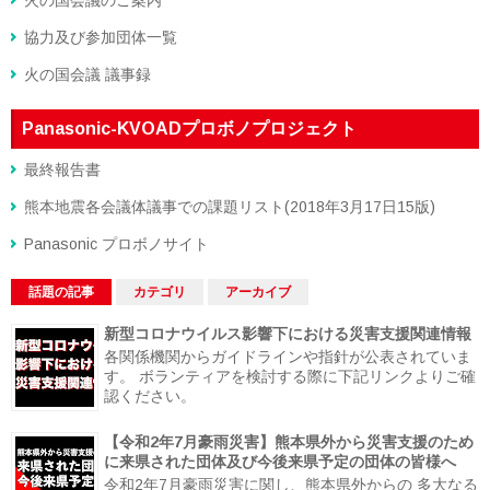
協力及び参加団体一覧
火の国会議 議事録
Panasonic-KVOADプロボノプロジェクト
最終報告書
熊本地震各会議体議事での課題リスト(2018年3月17日15版)
Panasonic プロボノサイト
話題の記事
カテゴリ
アーカイブ
新型コロナウイルス影響下における災害支援関連情報
各関係機関からガイドラインや指針が公表されていま
す。 ボランティアを検討する際に下記リンクよりご確
認ください。
【令和2年7月豪雨災害】熊本県外から災害支援のため
に来県された団体及び今後来県予定の団体の皆様へ
令和2年7月豪雨災害に関し、熊本県外からの 多大なる