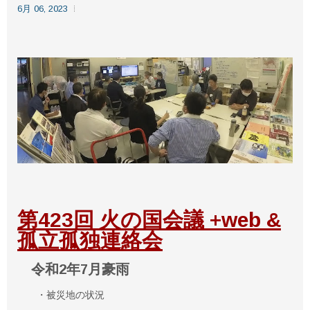
6月 06, 2023
第423回 火の国会議 +web &
孤立孤独連絡会
令和2年7月豪雨
・被災地の状況