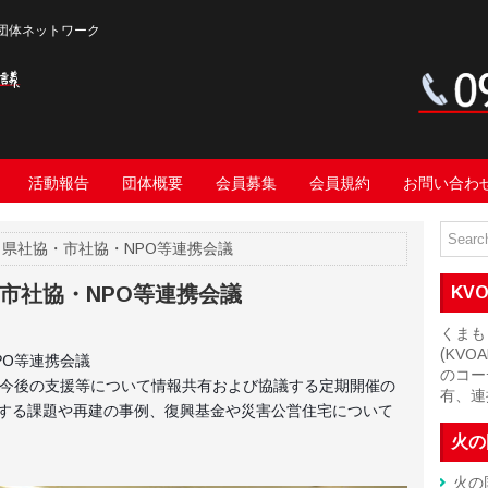
団体ネットワーク
活動報告
団体概要
会員募集
会員規約
お問い合わ
・県社協・市社協・NPO等連携会議
市社協・NPO等連携会議
KV
くまも
(KV
PO等連携会議
のコー
や今後の支援等について情報共有および協議する定期開催の
有、連
する課題や再建の事例、復興基金や災害公営住宅について
火の
火の