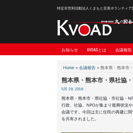
特定非営利活動法人くまもと災害ボランティア
お知らせ
KVOADとは
会議報告
Home
»
会議報告
» 熊本県・熊本市
熊本県・熊本市・県社協・
5月 29, 2018
熊本県・熊本市・県社協・市社協・N
行政、社協、NPOが集まり復興状況
会議です。今回は主に住民の再建に関
を共有されました。