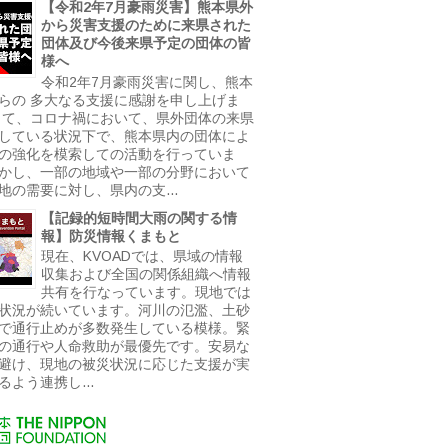
【令和2年7月豪雨災害】熊本県外
から災害支援のために来県された
団体及び今後来県予定の団体の皆
様へ
令和2年7月豪雨災害に関し、熊本
らの 多大なる支援に感謝を申し上げま
さて、コロナ禍において、県外団体の来県
している状況下で、熊本県内の団体によ
の強化を模索しての活動を行っていま
かし、一部の地域や一部の分野において
地の需要に対し、県内の支...
【記録的短時間大雨の関する情
報】防災情報くまもと
現在、KVOADでは、県域の情報
収集および全国の関係組織へ情報
共有を行なっています。現地では
状況が続いています。河川の氾濫、土砂
で通行止めが多数発生している模様。緊
の通行や人命救助が最優先です。安易な
避け、現地の被災状況に応じた支援が実
るよう連携し...