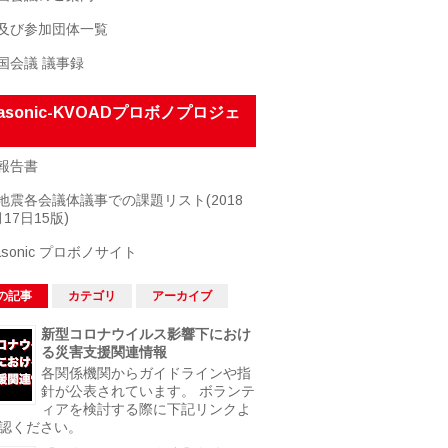
及び参加団体一覧
国会議 議事録
nasonic-KVOADプロボノプロジェ
報告書
地震各会議体議事での課題リスト(2018
17日15版)
asonic プロボノサイト
の記事
カテゴリ
アーカイブ
新型コロナウイルス影響下におけ
る災害支援関連情報
各関係機関からガイドラインや指
針が公表されています。 ボランテ
ィアを検討する際に下記リンクよ
認ください。