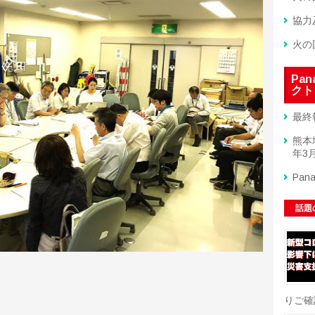
協力
火の
Pa
クト
最終
熊本
年3月
Pan
話題
りご確