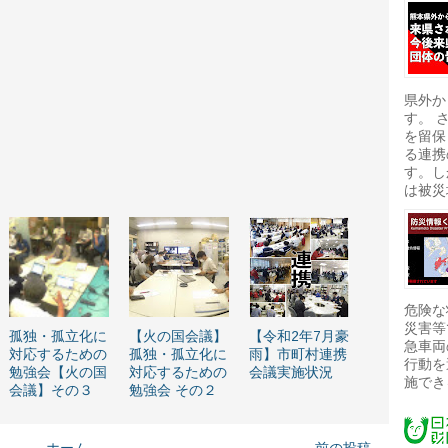
県外か
す。 
を留保
る連携
す。し
は被災
危険な
災害等
孤独・孤立化に
【火の国会議】
【令和2年7月豪
急車両
対応するための
孤独・孤立化に
雨】市町村連携
行動を
勉強会【火の国
対応するための
会議実施状況
施でき
会議】その３
勉強会 その２