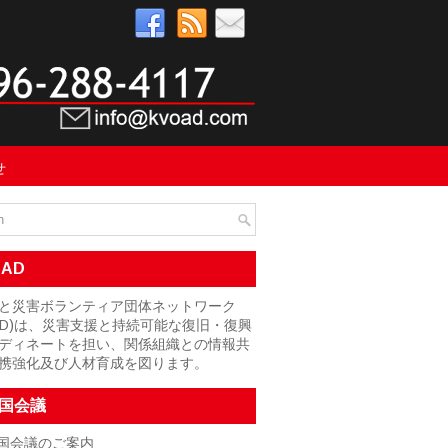
せ
OAD
と災害ボランティア団体ネットワーク
OAD)は、災害支援と持続可能な復旧・復興
ディネートを担い、関係組織との情報共
携強化及び人材育成を図ります。
国会議
国会議のご案内