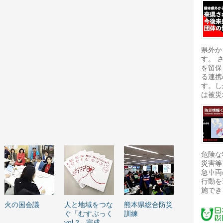
県外か
す。 
を留保
る連携
す。し
は被災
危険な
災害等
急車両
行動を
施でき
火の国会議
人と地域をつな
熊本県総合防災
ぐ「むすぶっく
訓練
vol.2」完成