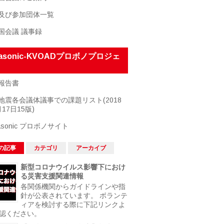
及び参加団体一覧
国会議 議事録
nasonic-KVOADプロボノプロジェ
報告書
地震各会議体議事での課題リスト(2018
17日15版)
asonic プロボノサイト
の記事
カテゴリ
アーカイブ
新型コロナウイルス影響下におけ
る災害支援関連情報
各関係機関からガイドラインや指
針が公表されています。 ボランテ
ィアを検討する際に下記リンクよ
認ください。