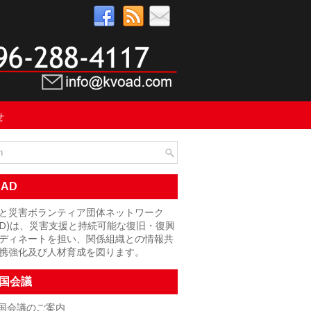
せ
OAD
と災害ボランティア団体ネットワーク
OAD)は、災害支援と持続可能な復旧・復興
ディネートを担い、関係組織との情報共
携強化及び人材育成を図ります。
国会議
国会議のご案内