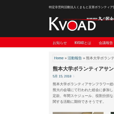
特定非営利活動法人くまもと災害ボランティア
お知らせ
KVOADとは
会議報告
Home
»
活動報告
» 熊本大学ボラン
熊本大学ボランティアサン
5月 15, 2018
熊本大学ボランティアサンフラワー総
熊大の会場にて行われた総会に参加し
定款、年間スケジュール、役割分担な
関する活動に期待できそうです。