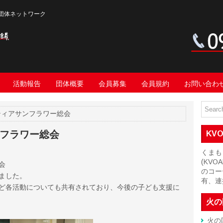
団体ネットワーク
活動報告
団体概要
会員募集
会員規約
お問い合わ
ティアサンフラワー総会
フラワー総会
KV
くまも
(KV
会
のコー
ました。
有、連
ど各活動についても共有されており、今後の子ども支援に
火の
火の