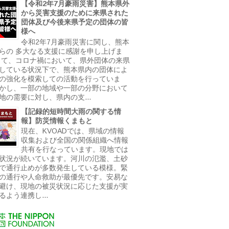
【令和2年7月豪雨災害】熊本県外
から災害支援のために来県された
団体及び今後来県予定の団体の皆
様へ
令和2年7月豪雨災害に関し、熊本
らの 多大なる支援に感謝を申し上げま
さて、コロナ禍において、県外団体の来県
している状況下で、熊本県内の団体によ
の強化を模索しての活動を行っていま
かし、一部の地域や一部の分野において
地の需要に対し、県内の支...
【記録的短時間大雨の関する情
報】防災情報くまもと
現在、KVOADでは、県域の情報
収集および全国の関係組織へ情報
共有を行なっています。現地では
状況が続いています。河川の氾濫、土砂
で通行止めが多数発生している模様。緊
の通行や人命救助が最優先です。安易な
避け、現地の被災状況に応じた支援が実
るよう連携し...