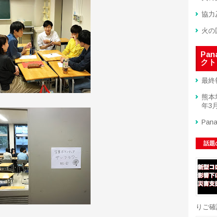
協力
火の
Pa
クト
最終
熊本
年3月
Pan
話題
りご確