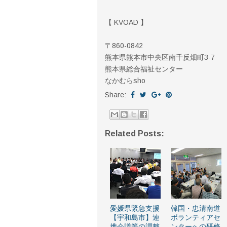
【 KVOAD 】
〒860-0842
熊本県熊本市中央区南千反畑町3-7
熊本県総合福祉センター
なかむらsho
Share:
Related Posts:
愛媛県緊急支援
韓国・忠清南道
【宇和島市】連
ボランティアセ
携会議等の調整
ンターへの研修