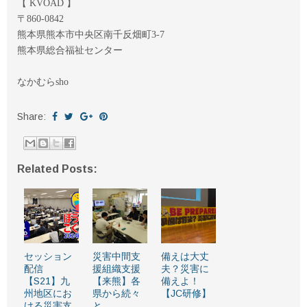
【 KVOAD 】
〒860-0842
熊本県熊本市中央区南千反畑町3-7
熊本県総合福祉センター
なかむらsho
Share:
Related Posts:
セッション
災害中間支
備えは大丈
配信
援組織支援
夫？災害に
【S21】九
【来熊】各
備えよ！
州地区にお
県から続々
【JC研修】
ける災害支
と…