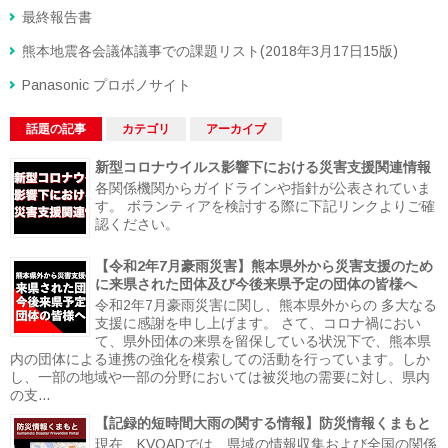
最終報告書
熊本地震各会議体議事での課題リスト(2018年3月17日15版)
Panasonic プロボノサイト
話題の記事
カテゴリ
アーカイブ
新型コロナウイルス影響下における災害支援関連情報
各関係機関からガイドラインや指針が公表されていま
す。 ボランティアを検討する際に下記リンクよりご確
認ください。
【令和2年7月豪雨災害】熊本県外から災害支援のため
に来県された団体及び今後来県予定の団体の皆様へ
令和2年7月豪雨災害に関し、熊本県外からの 多大なる
支援に感謝を申し上げます。 さて、コロナ禍におい
て、県外団体の来県を留保している状況下で、熊本県
内の団体による連携の強化を模索しての活動を行っています。しか
し、一部の地域や一部の分野においては被災地の需要に対し、県内
の支...
【記録的短時間大雨の関する情報】防災情報くまもと
現在、KVOADでは、県域の情報収集および全国の関係