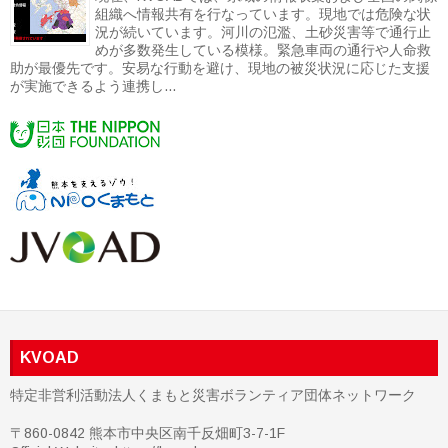
組織へ情報共有を行なっています。現地では危険な状
況が続いています。河川の氾濫、土砂災害等で通行止
めが多数発生している模様。緊急車両の通行や人命救
助が最優先です。安易な行動を避け、現地の被災状況に応じた支援
が実施できるよう連携し...
KVOAD
特定非営利活動法人くまもと災害ボランティア団体ネットワーク
〒860-0842 熊本市中央区南千反畑町3-7-1F