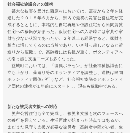
社会福祉協議会との連携
甚大な被害を受けた西原村においては、震災から２年を経
過した２０１８年６月から、県内で最初の災害公営住宅が完
成するとともに、本格的な自宅再建や仮設住宅から民間賃貸
住宅への移転が始まった。仮設住宅への入居時には家具や家
財も少ない状況であったが、２年以上も経過すると、家財も
相当に増してくるのは当然であり、いざ引っ越しとなると荷
造りから運搬まで、高齢者には負担が重く、ボタンティアへ
の引っ越し支援ニーズも多くなった。
益城町においては、「復興ボラセン」が社会福祉協議会に
立ち上がり、荷造り等のボランティアを調整し、運搬は民間
ボランティア団体が行うなど、社会福祉協議会とボランティ
ア団体の連携が１年前にスタートし、現在も稼働中である。
新たな被災者支援への対応
災害公営住宅も全て完成し、被災者支援も次のフェーズへ
の移行を迎えている。生活再建が始まった時点ではあるが、
まだまだ見守り支援が必要な被災者（高齢者や障がい者、生