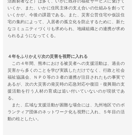
活困窮者など）は多く、いかに既存の福祉サービスに繋げて
いくか、また、いかに住民主体の支え合いの仕組みを創って
いくかが、今後の課題である。また、災害公営住宅や仮設住
宅の集約によって、入居者の孤立化を防止するために、新た
なコミュニティづくりも求められ、地縁組織との連携が求め
られるようになってくる。
４年をふりかえり次の災害を視野に入れる
この４年間、熊本における被災者への支援活動は、過去の
災害から多くのことを学び実践しただけでなく、行政と社会
福祉協議会、ＮＰＯ等の３者の連携が注目されたもの事実で
あるが、次の大災害の発災時の応急対応や復旧・復興期の支
援活動を行う人材の育成は追い付いていないのが現状であ
る。
また、広域な支援活動が困難な場合には、九州地区でのボ
ランティア団体のネットワーク化も視野に入れ、５年目の活
動の柱としたい。