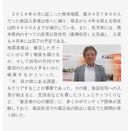
２０１６年４月に起こった熊本地震。
最大４万７８００人
だった仮設入居者は徐々に減り、発災から４年を迎える現在
は約４０００人までが減少している。また、先月末には、熊
本県内のすべての災害公営住宅（復興住宅）も完成し、入居
も４月末には完了の予定である。
地震直後は、被災した方々
にいかに早く物資を届ける
か、そして自宅の片付けや
復旧のための人手をいかに
確保するかといった、
「今、目の前にある課題」
をクリアすることが重要であった。その後、仮設住宅への入
居が始まると、交流会などを通したコミュニティづくりな
ど、「被災者の心の復旧」に、多くのボランティア団体が貢
献しており、仮設生活での孤立化の防止に役立てた期間が長
く続いた。