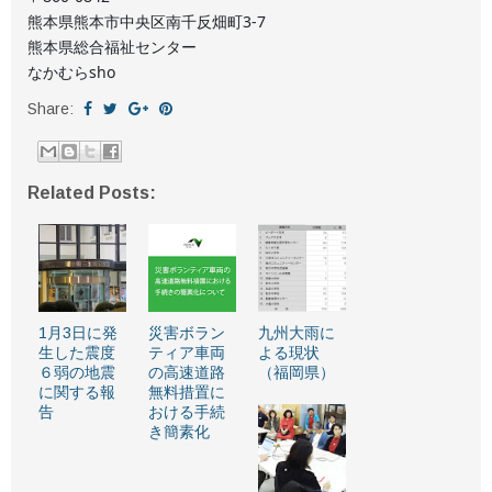
熊本県熊本市中央区南千反畑町3-7
熊本県総合福祉センター
なかむらsho
Share:
Related Posts:
1月3日に発
災害ボラン
九州大雨に
生した震度
ティア車両
よる現状
６弱の地震
の高速道路
（福岡県）
に関する報
無料措置に
告
おける手続
き簡素化