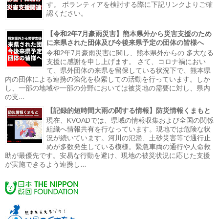
す。 ボランティアを検討する際に下記リンクよりご確
認ください。
【令和2年7月豪雨災害】熊本県外から災害支援のため
に来県された団体及び今後来県予定の団体の皆様へ
令和2年7月豪雨災害に関し、熊本県外からの 多大なる
支援に感謝を申し上げます。 さて、コロナ禍におい
て、県外団体の来県を留保している状況下で、熊本県
内の団体による連携の強化を模索しての活動を行っています。しか
し、一部の地域や一部の分野においては被災地の需要に対し、県内
の支...
【記録的短時間大雨の関する情報】防災情報くまもと
現在、KVOADでは、県域の情報収集および全国の関係
組織へ情報共有を行なっています。現地では危険な状
況が続いています。河川の氾濫、土砂災害等で通行止
めが多数発生している模様。緊急車両の通行や人命救
助が最優先です。安易な行動を避け、現地の被災状況に応じた支援
が実施できるよう連携し...