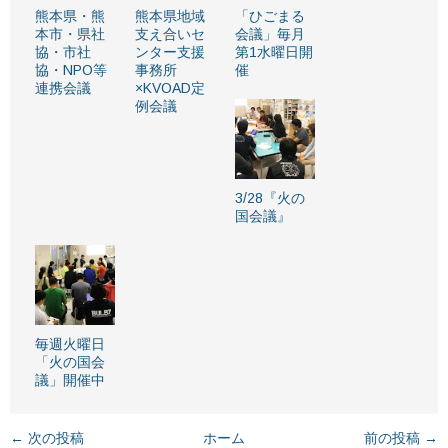
熊本県・熊
熊本県地域
「ひごまる
本市・県社
支え合いセ
会議」毎月
協・市社
ンター支援
第1水曜日開
協・NPO等
事務所
催
連携会議
×KVOAD定
例会議
3/28『火の
国会議』
毎週火曜日
「火の国会
議」開催中
← 次の投稿
ホーム
前の投稿 →