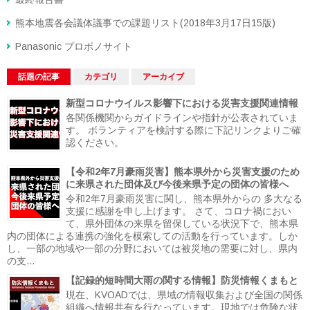
熊本地震各会議体議事での課題リスト(2018年3月17日15版)
Panasonic プロボノサイト
話題の記事
カテゴリ
アーカイブ
新型コロナウイルス影響下における災害支援関連情報
各関係機関からガイドラインや指針が公表されていま
す。 ボランティアを検討する際に下記リンクよりご確
認ください。
【令和2年7月豪雨災害】熊本県外から災害支援のため
に来県された団体及び今後来県予定の団体の皆様へ
令和2年7月豪雨災害に関し、熊本県外からの 多大なる
支援に感謝を申し上げます。 さて、コロナ禍におい
て、県外団体の来県を留保している状況下で、熊本県
内の団体による連携の強化を模索しての活動を行っています。しか
し、一部の地域や一部の分野においては被災地の需要に対し、県内
の支...
【記録的短時間大雨の関する情報】防災情報くまもと
現在、KVOADでは、県域の情報収集および全国の関係
組織へ情報共有を行なっています。現地では危険な状