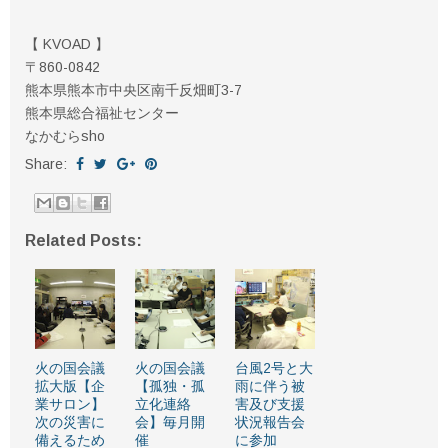
【 KVOAD 】
〒860-0842
熊本県熊本市中央区南千反畑町3-7
熊本県総合福祉センター
なかむらsho
Share:
Related Posts:
火の国会議
火の国会議
台風2号と大
拡大版【企
【孤独・孤
雨に伴う被
業サロン】
立化連絡
害及び支援
次の災害に
会】毎月開
状況報告会
備えるため
催
に参加