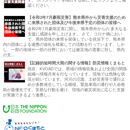
認ください。
【令和2年7月豪雨災害】熊本県外から災害支援のため
に来県された団体及び今後来県予定の団体の皆様へ
令和2年7月豪雨災害に関し、熊本県外からの 多大なる
支援に感謝を申し上げます。 さて、コロナ禍におい
て、県外団体の来県を留保している状況下で、熊本県
内の団体による連携の強化を模索しての活動を行っています。しか
し、一部の地域や一部の分野においては被災地の需要に対し、県内
の支...
【記録的短時間大雨の関する情報】防災情報くまもと
現在、KVOADでは、県域の情報収集および全国の関係
組織へ情報共有を行なっています。現地では危険な状
況が続いています。河川の氾濫、土砂災害等で通行止
めが多数発生している模様。緊急車両の通行や人命救
助が最優先です。安易な行動を避け、現地の被災状況に応じた支援
が実施できるよう連携し...