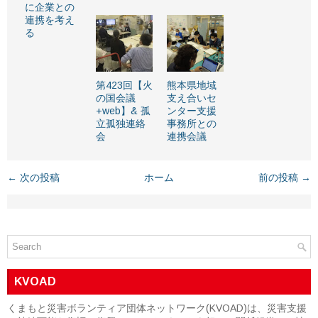
に企業との
連携を考え
る
第423回【火
熊本県地域
の国会議
支え合いセ
+web】& 孤
ンター支援
立孤独連絡
事務所との
会
連携会議
← 次の投稿
ホーム
前の投稿 →
KVOAD
くまもと災害ボランティア団体ネットワーク(KVOAD)は、災害支援