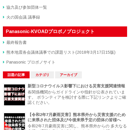
協力及び参加団体一覧
火の国会議 議事録
Panasonic-KVOADプロボノプロジェクト
最終報告書
熊本地震各会議体議事での課題リスト(2018年3月17日15版)
Panasonic プロボノサイト
話題の記事
カテゴリ
アーカイブ
新型コロナウイルス影響下における災害支援関連情報
各関係機関からガイドラインや指針が公表されていま
す。 ボランティアを検討する際に下記リンクよりご確
認ください。
【令和2年7月豪雨災害】熊本県外から災害支援のため
に来県された団体及び今後来県予定の団体の皆様へ
令和2年7月豪雨災害に関し、熊本県外からの 多大なる