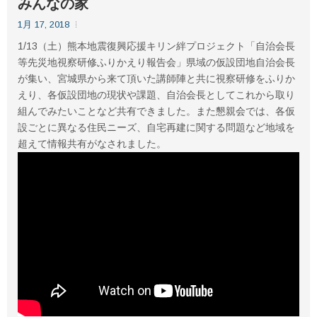
みんなの家
1月 17, 2018
1/13（土）熊本地震復興応援キリン絆プロジェクト「自治会長
等先災地視察研修ふりかえり報告会」県域の仮設団地自治会長
が集い、宮城県から来て頂いた講師陣と共に視察研修をふりか
えり、各仮設団地の現状や課題、自治会長としてこれから取り
組んでみたいことなど共有できました。また懇親会では、各仮
設ごとに異なる住民ニーズ、自宅再建に関する問題など地域を
超えて情報共有がなされました。