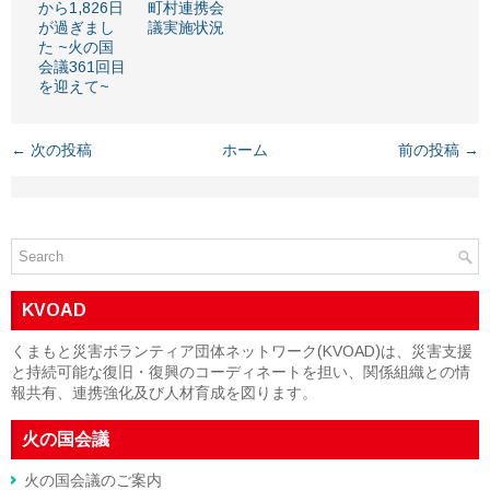
から1,826日
町村連携会
が過ぎまし
議実施状況
た ~火の国
会議361回目
を迎えて~
← 次の投稿
ホーム
前の投稿 →
KVOAD
くまもと災害ボランティア団体ネットワーク(KVOAD)は、災害支援
と持続可能な復旧・復興のコーディネートを担い、関係組織との情
報共有、連携強化及び人材育成を図ります。
火の国会議
火の国会議のご案内