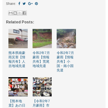
Share:
Related Posts:
熊本県南豪
令和2年7月
令和2年7月
雨災害【情
豪雨【情報
豪雨【情報
報共有】人
共有】荒尾
共有】小
吉地域先遣
地域先遣
国・南小国
先遣
【熊本地
【令和2年7
震】あの日
月豪雨】市