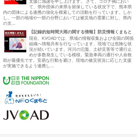
支援に感謝を申し上げます。 さて、コロナ禍におい
て、県外団体の来県を留保している状況下で、熊本県
内の団体による連携の強化を模索しての活動を行っています。しか
し、一部の地域や一部の分野においては被災地の需要に対し、県内
の支...
【記録的短時間大雨の関する情報】防災情報くまもと
現在、KVOADでは、県域の情報収集および全国の関係
組織へ情報共有を行なっています。現地では危険な状
況が続いています。河川の氾濫、土砂災害等で通行止
めが多数発生している模様。緊急車両の通行や人命救
助が最優先です。安易な行動を避け、現地の被災状況に応じた支援
が実施できるよう連携し...