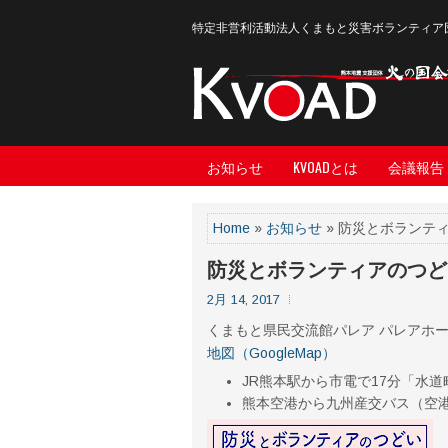
特定非営利活動法人くまもと災害ボランティア
お知らせ
KVOADとは
会議報告
Home
»
お知らせ
» 防災とボランテ
防災とボランティアのつど
2月 14, 2017
くまもと県民交流館パレア パレアホー
地図（GoogleMap）
JR熊本駅から市電で17分「水
熊本空港から九州産交バス（空港