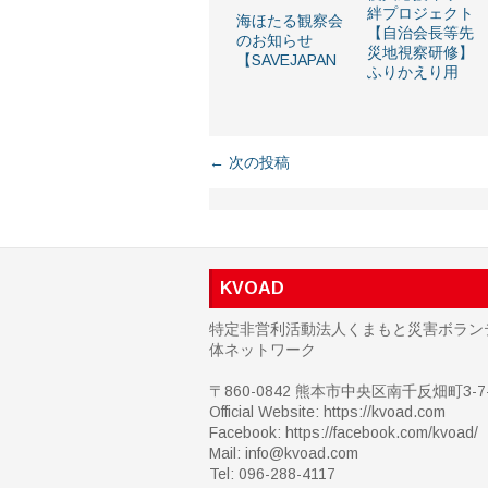
絆プロジェクト
海ほたる観察会
【自治会長等先
のお知らせ
災地視察研修】
【SAVEJAPAN
ふりかえり用
← 次の投稿
KVOAD
特定非営利活動法人くまもと災害ボラン
体ネットワーク
〒860-0842 熊本市中央区南千反畑町3-7-
Official Website: https://kvoad.com
Facebook:
https://facebook.com/kvoad/
Mail: info@kvoad.com
Tel: 096-288-4117