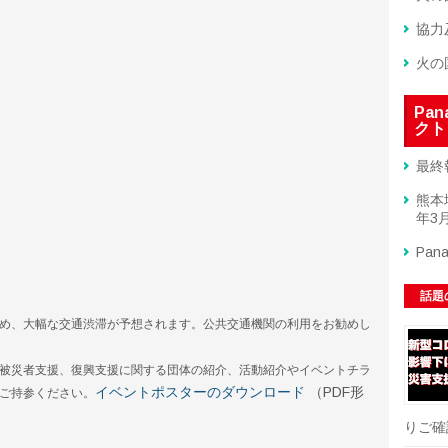
協力
火の
Pa
クト
最終
熊本
年3月
Pan
話題
め、大幅な交通渋滞が予想されます。公共交通機関の利用をお勧めし
被災者支援、復興支援に関する団体の紹介、活動紹介やイベントチラ
イベントポスターのダウンロード
（PDF形
ご持参ください。
りご確