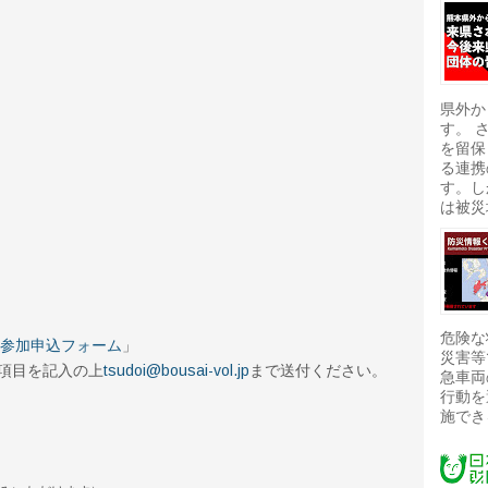
県外か
す。 
を留保
る連携
す。し
は被災
危険な
参加申込フォーム
」
災害等
項目を記入の上
tsudoi@bousai-vol.jp
まで送付ください。
急車両
行動を
施でき