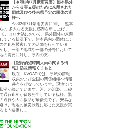
【令和2年7月豪雨災害】熊本県外
から災害支援のために来県された
団体及び今後来県予定の団体の皆
様へ
令和2年7月豪雨災害に関し、熊本
らの 多大なる支援に感謝を申し上げま
さて、コロナ禍において、県外団体の来県
している状況下で、熊本県内の団体によ
の強化を模索しての活動を行っていま
かし、一部の地域や一部の分野において
地の需要に対し、県内の支...
【記録的短時間大雨の関する情
報】防災情報くまもと
現在、KVOADでは、県域の情報
収集および全国の関係組織へ情報
共有を行なっています。現地では
状況が続いています。河川の氾濫、土砂
で通行止めが多数発生している模様。緊
の通行や人命救助が最優先です。安易な
避け、現地の被災状況に応じた支援が実
るよう連携し...