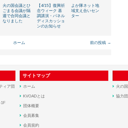
火の国会議とひ
【4/15】復興祈
よか隊ネット地
ごまる会議が隔
念ウィーク 基
域支え合いセン
週で合同会議と
調講演・パネル
ター
なりました
ディスカッショ
ンのお知らせ
ホーム
前の投稿 →
サイトマップ
ティア団
ホーム
火の国
KVOADとは
協力団
1F
団体概要
会員募集
会員規約