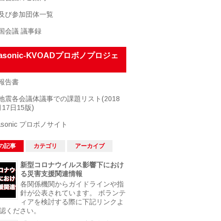
及び参加団体一覧
国会議 議事録
nasonic-KVOADプロボノプロジェ
報告書
地震各会議体議事での課題リスト(2018
17日15版)
asonic プロボノサイト
の記事
カテゴリ
アーカイブ
新型コロナウイルス影響下におけ
る災害支援関連情報
各関係機関からガイドラインや指
針が公表されています。 ボランテ
ィアを検討する際に下記リンクよ
認ください。