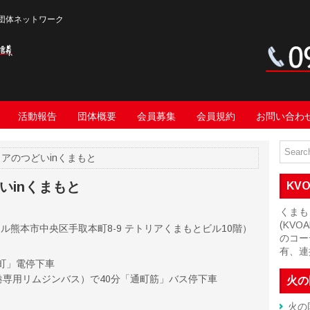
団体ネットワーク
活動報告
団体概要
会員募集
会員規約
お問い合わ
ィアのつどいinくまもと
いinくまもと
KV
くまも
(KV
ル熊本市中央区手取本町8-9 テトリアくまもとビル10階）
のコー
有、連
道町」電停下車
専用リムジンバス）で40分「通町筋」バス停下車
火の
火の