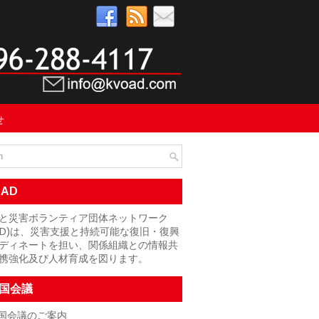
せ
OAD
と災害ボランティア団体ネットワーク
OAD)は、災害支援と持続可能な復旧・復興
ディネートを担い、関係組織との情報共
携強化及び人材育成を図ります。
国会議
国会議のご案内