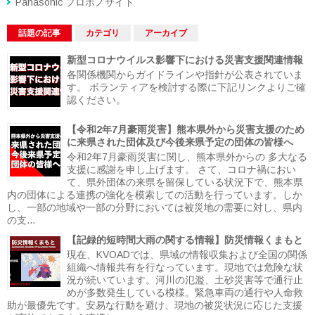
Panasonic プロボノサイト
話題の記事
カテゴリ
アーカイブ
新型コロナウイルス影響下における災害支援関連情報
各関係機関からガイドラインや指針が公表されていま
す。 ボランティアを検討する際に下記リンクよりご確
認ください。
【令和2年7月豪雨災害】熊本県外から災害支援のため
に来県された団体及び今後来県予定の団体の皆様へ
令和2年7月豪雨災害に関し、熊本県外からの 多大なる
支援に感謝を申し上げます。 さて、コロナ禍におい
て、県外団体の来県を留保している状況下で、熊本県
内の団体による連携の強化を模索しての活動を行っています。しか
し、一部の地域や一部の分野においては被災地の需要に対し、県内
の支...
【記録的短時間大雨の関する情報】防災情報くまもと
現在、KVOADでは、県域の情報収集および全国の関係
組織へ情報共有を行なっています。現地では危険な状
況が続いています。河川の氾濫、土砂災害等で通行止
めが多数発生している模様。緊急車両の通行や人命救
助が最優先です。安易な行動を避け、現地の被災状況に応じた支援