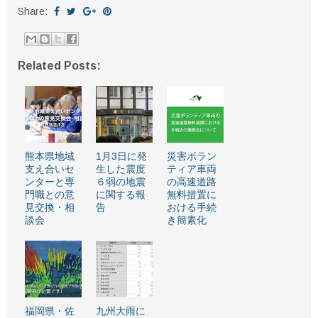
Share:
Related Posts:
熊本県地域
1月3日に発
災害ボラン
支え合いセ
生した震度
ティア車両
ンターと専
６弱の地震
の高速道路
門職との意
に関する報
無料措置に
見交換・相
告
おける手続
談会
き簡素化
福岡県・佐
九州大雨に