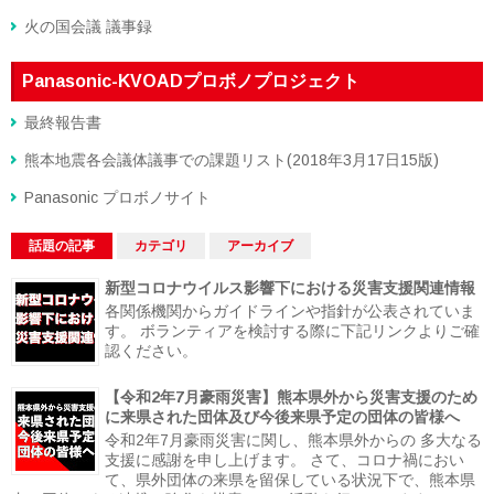
火の国会議 議事録
Panasonic-KVOADプロボノプロジェクト
最終報告書
熊本地震各会議体議事での課題リスト(2018年3月17日15版)
Panasonic プロボノサイト
話題の記事
カテゴリ
アーカイブ
新型コロナウイルス影響下における災害支援関連情報
各関係機関からガイドラインや指針が公表されていま
す。 ボランティアを検討する際に下記リンクよりご確
認ください。
【令和2年7月豪雨災害】熊本県外から災害支援のため
に来県された団体及び今後来県予定の団体の皆様へ
令和2年7月豪雨災害に関し、熊本県外からの 多大なる
支援に感謝を申し上げます。 さて、コロナ禍におい
て、県外団体の来県を留保している状況下で、熊本県