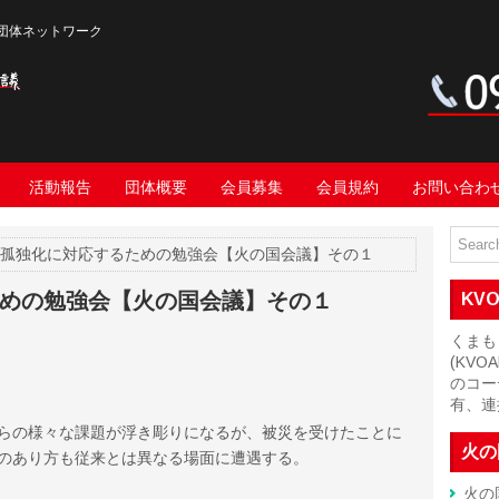
団体ネットワーク
活動報告
団体概要
会員募集
会員規約
お問い合わ
・孤独化に対応するための勉強会【火の国会議】その１
めの勉強会【火の国会議】その１
KV
くまも
(KV
のコー
有、連
らの様々な課題が浮き彫りになるが、被災を受けたことに
火の
のあり方も従来とは異なる場面に遭遇する。
火の