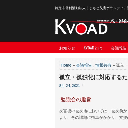
特定非営利活動法人くまもと災害ボランティア
お知らせ
KVOADとは
会議報告
Home
»
会議報告
,
情報共有
» 孤立
孤立・孤独化に対応するた
8月 24, 2021
勉強会の趣旨
災害後の被災地においては、被災前か
より、その課題に拍車がかかり、支援