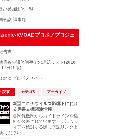
及び参加団体一覧
国会議 議事録
nasonic-KVOADプロボノプロジェ
報告書
地震各会議体議事での課題リスト(2018
17日15版)
asonic プロボノサイト
の記事
カテゴリ
アーカイブ
新型コロナウイルス影響下におけ
る災害支援関連情報
各関係機関からガイドラインや指
針が公表されています。 ボランテ
ィアを検討する際に下記リンクよ
認ください。