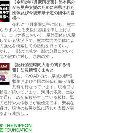
【令和2年7月豪雨災害】熊本県外
から災害支援のために来県された
団体及び今後来県予定の団体の皆
様へ
令和2年7月豪雨災害に関し、熊本
らの 多大なる支援に感謝を申し上げま
さて、コロナ禍において、県外団体の来県
している状況下で、熊本県内の団体によ
の強化を模索しての活動を行っていま
かし、一部の地域や一部の分野において
地の需要に対し、県内の支...
【記録的短時間大雨の関する情
報】防災情報くまもと
現在、KVOADでは、県域の情報
収集および全国の関係組織へ情報
共有を行なっています。現地では
状況が続いています。河川の氾濫、土砂
で通行止めが多数発生している模様。緊
の通行や人命救助が最優先です。安易な
避け、現地の被災状況に応じた支援が実
るよう連携し...