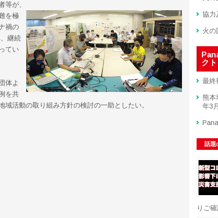
者等が、
協力
難を極
ナ禍の
火の
れ、継続
ってい
Pa
クト
最終
団体よ
例を共
熊本
地域活動の取り組み方針の検討の一助としたい。
年3月
Pan
話題
りご確