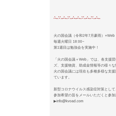
∴‥∵‥∴‥∵‥∴‥∴‥∵‥∴‥∵‥∴‥
火の国会議（令和2年7月豪雨）+Web
毎週火曜日 18:00~
第1週目は勉強会を実施中！
「火の国会議＋Web」では、各支援
ズ、支援物資、助成金情報等の様々な
火の国会議には現在も多種多様な支援
ています。
新型コロナウイルス感染症対策として
参加希望の旨をメールいただくと参加
▶︎info@kvoad.com