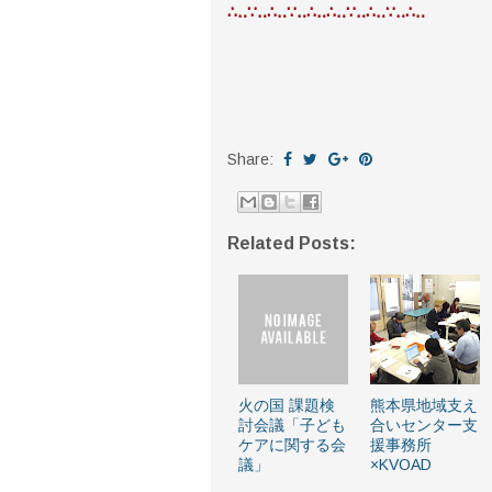
∴‥∵‥∴‥∵‥∴‥∴‥∵‥∴‥∵‥∴‥
Share:
Related Posts:
火の国 課題検
熊本県地域支え
討会議「子ども
合いセンター支
ケアに関する会
援事務所
議」
×KVOAD