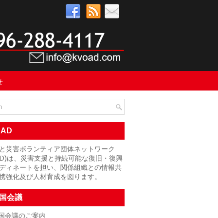
せ
OAD
と災害ボランティア団体ネットワーク
OAD)は、災害支援と持続可能な復旧・復興
ディネートを担い、関係組織との情報共
携強化及び人材育成を図ります。
国会議
国会議のご案内