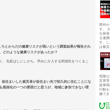
県外か
す。 
を留保
る連携
す。し
ころとからだの健康リスクが高いという調査結果が報告され
は被災
、どのような健康リスクがあったか？
く、先延ばしにしがち。早めに介入する関係性をつくるこ
危険な
災害等
れ、仮住まいした被災者が仮住まい先で恒久的に住むことにな
急車両
も孤独化の一つの要因だと思うが、地域に参加できない理
行動を
施でき