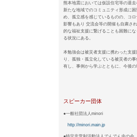
熊本地震においては仮設住宅等の退去
新たな地域でのコミュニティ形成に困
め、孤立感を感じているものの、コロ
影響もあり 交流会等の開催も自粛さ
的な福祉支援に繋げることも困難にな
る状況にある。
本勉強会は被災者支援に携わった支援
り、孤独・孤立化している被災者の事
有し、事例から学ぶとともに、今後の
スピーカー団体
●一般社団法人minori
http://minori.main.jp
●特定非営利活動法人でんでん虫の会