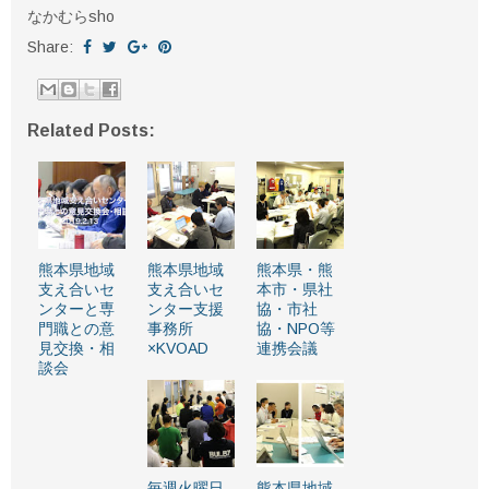
なかむらsho
Share:
Related Posts:
熊本県地域
熊本県地域
熊本県・熊
支え合いセ
支え合いセ
本市・県社
ンターと専
ンター支援
協・市社
門職との意
事務所
協・NPO等
見交換・相
×KVOAD
連携会議
談会
毎週火曜日
熊本県地域