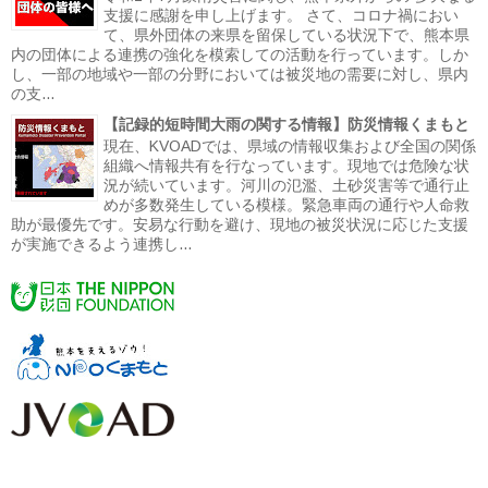
支援に感謝を申し上げます。 さて、コロナ禍におい
て、県外団体の来県を留保している状況下で、熊本県
内の団体による連携の強化を模索しての活動を行っています。しか
し、一部の地域や一部の分野においては被災地の需要に対し、県内
の支...
【記録的短時間大雨の関する情報】防災情報くまもと
現在、KVOADでは、県域の情報収集および全国の関係
組織へ情報共有を行なっています。現地では危険な状
況が続いています。河川の氾濫、土砂災害等で通行止
めが多数発生している模様。緊急車両の通行や人命救
助が最優先です。安易な行動を避け、現地の被災状況に応じた支援
が実施できるよう連携し...