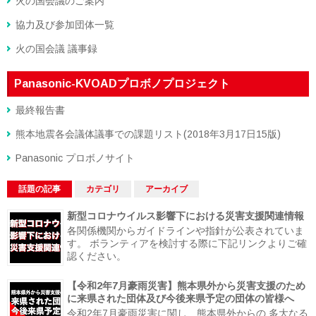
火の国会議のご案内
協力及び参加団体一覧
火の国会議 議事録
Panasonic-KVOADプロボノプロジェクト
最終報告書
熊本地震各会議体議事での課題リスト(2018年3月17日15版)
Panasonic プロボノサイト
話題の記事
カテゴリ
アーカイブ
新型コロナウイルス影響下における災害支援関連情報
各関係機関からガイドラインや指針が公表されていま
す。 ボランティアを検討する際に下記リンクよりご確
認ください。
【令和2年7月豪雨災害】熊本県外から災害支援のため
に来県された団体及び今後来県予定の団体の皆様へ
令和2年7月豪雨災害に関し、熊本県外からの 多大なる